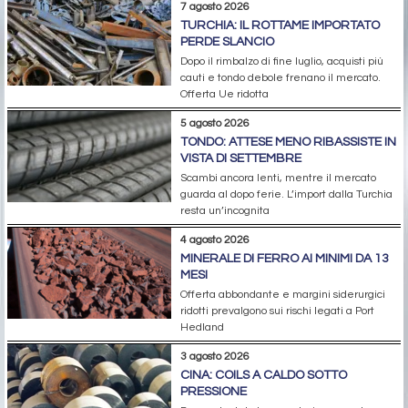
7 agosto 2026
TURCHIA: IL ROTTAME IMPORTATO
PERDE SLANCIO
Dopo il rimbalzo di fine luglio, acquisti più
cauti e tondo debole frenano il mercato.
Offerta Ue ridotta
5 agosto 2026
TONDO: ATTESE MENO RIBASSISTE IN
VISTA DI SETTEMBRE
Scambi ancora lenti, mentre il mercato
guarda al dopo ferie. L’import dalla Turchia
resta un’incognita
4 agosto 2026
MINERALE DI FERRO AI MINIMI DA 13
MESI
Offerta abbondante e margini siderurgici
ridotti prevalgono sui rischi legati a Port
Hedland
3 agosto 2026
CINA: COILS A CALDO SOTTO
PRESSIONE