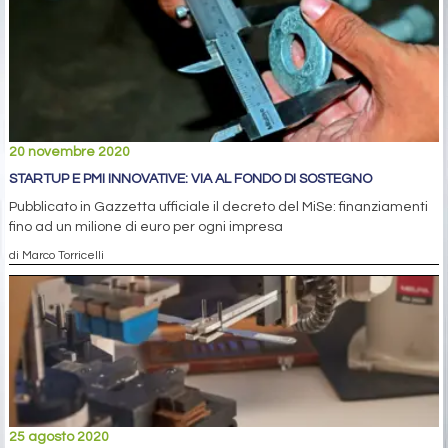
20 novembre 2020
STARTUP E PMI INNOVATIVE: VIA AL FONDO DI SOSTEGNO
Pubblicato in Gazzetta ufficiale il decreto del MiSe: finanziamenti
fino ad un milione di euro per ogni impresa
di Marco Torricelli
25 agosto 2020