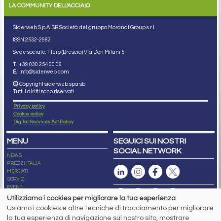
LA COMMUNITY DELL'ACCIAIO
Siderweb S.p.A. SB Società del gruppo Morandi Group s.r.l.
ISSN 2532
-2982
Sede sociale: Flero (Brescia) Via Don Milani 5
T.
+39 030 254 00 06
E.
info@siderweb.com
Copyright siderweb spa sb
Tutti i diritti sono riservati
Privacy policy
Cookie policy
Digital Services Act Policy
MENU
SEGUICI SUI NOSTRI
SOCIAL NETWORK
NEWS
PREZZI ITALIA
MERCATI
SERVIZI
EVENTI
ABBONAMENTI
Utilizziamo i cookies per migliorare la tua esperienza
MADE IN STEEL
Usiamo i cookies e altre tecniche di tracciamento per migliorare
NEWSLETTER
la tua esperienza di navigazione sul nostro sito, mostrare