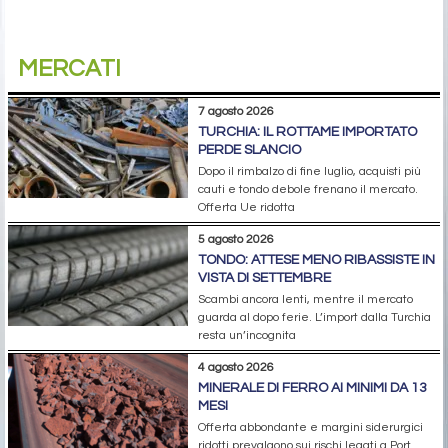
MERCATI
7 agosto 2026
TURCHIA: IL ROTTAME IMPORTATO
PERDE SLANCIO
Dopo il rimbalzo di fine luglio, acquisti più
cauti e tondo debole frenano il mercato.
Offerta Ue ridotta
5 agosto 2026
TONDO: ATTESE MENO RIBASSISTE IN
VISTA DI SETTEMBRE
Scambi ancora lenti, mentre il mercato
guarda al dopo ferie. L’import dalla Turchia
resta un’incognita
4 agosto 2026
MINERALE DI FERRO AI MINIMI DA 13
MESI
Offerta abbondante e margini siderurgici
ridotti prevalgono sui rischi legati a Port