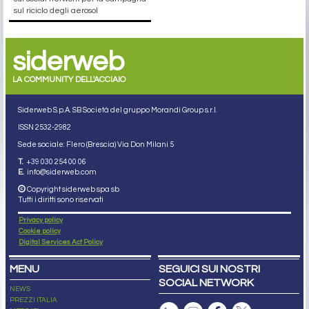
sul riciclo degli aerosol
siderweb
LA COMMUNITY DELL'ACCIAIO
Siderweb S.p.A. SB Società del gruppo Morandi Group s.r.l.
ISSN 2532
-2982
Sede sociale: Flero (Brescia) Via Don Milani 5
T.
+39 030 254 00 06
E.
info@siderweb.com
Copyright siderweb spa sb
Tutti i diritti sono riservati
Privacy policy
Cookie policy
Digital Services Act Policy
MENU
SEGUICI SUI NOSTRI
SOCIAL NETWORK
NEWS
PREZZI ITALIA