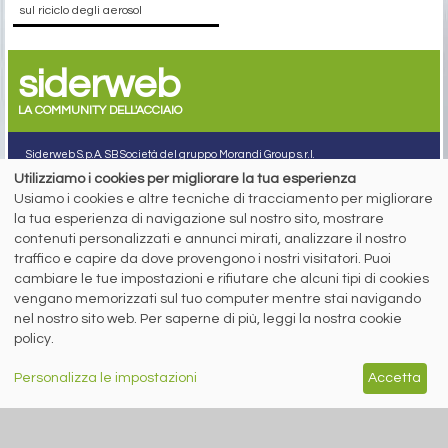
sul riciclo degli aerosol
siderweb
LA COMMUNITY DELL'ACCIAIO
Siderweb S.p.A. SB Società del gruppo Morandi Group s.r.l.
Utilizziamo i cookies per migliorare la tua esperienza
ISSN 2532
-2982
Usiamo i cookies e altre tecniche di tracciamento per migliorare
Sede sociale: Flero (Brescia) Via Don Milani 5
la tua esperienza di navigazione sul nostro sito, mostrare
T.
+39 030 254 00 06
contenuti personalizzati e annunci mirati, analizzare il nostro
E.
info@siderweb.com
traffico e capire da dove provengono i nostri visitatori. Puoi
Copyright siderweb spa sb
cambiare le tue impostazioni e rifiutare che alcuni tipi di cookies
Tutti i diritti sono riservati
vengano memorizzati sul tuo computer mentre stai navigando
Privacy policy
nel nostro sito web. Per saperne di più, leggi la nostra cookie
Cookie policy
policy.
Digital Services Act Policy
Personalizza le impostazioni
Accetta
MENU
SEGUICI SUI NOSTRI
SOCIAL NETWORK
NEWS
PREZZI ITALIA
MERCATI