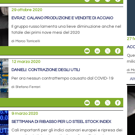
29 ottobre 2020
EVRAZ: CALANO PRODUZIONE E VENDITE DI ACCIAIO
Il gruppo russo lamenta una lieve diminuzione anche nel
totale dei primi nove mesi del 2020
27 f
di Marco Torricelli
ACC
Quel
mili
12 marzo 2020
DANIELI: CONTRAZIONE DEGLI UTILI
di Ma
Per ora nessun contrattempo causato dal COVID-19
Al
di Stefano Ferrari
9 marzo 2020
SETTIMANA DI RIBASSO PER LO STEEL STOCK INDEX
Cali importanti per gli indici azionari europei e ripresa dei