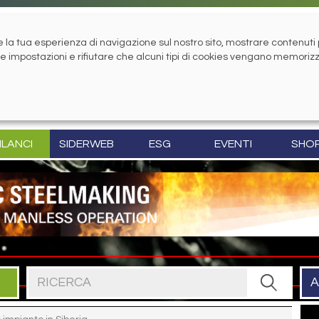
la tua esperienza di navigazione sul nostro sito, mostrare contenuti pe
tue impostazioni e rifiutare che alcuni tipi di cookies vengano memoriz
ILANCI
SIDERWEB
ESG
EVENTI
SHO
Cerca nel sito
A