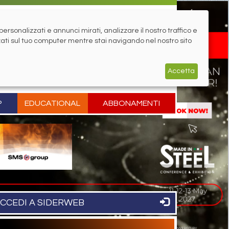
rsonalizzati e annunci mirati, analizzare il nostro traffico e
zati sul tuo computer mentre stai navigando nel nostro sito
Accetta
P
EDUCATIONAL
ABBONAMENTI
CCEDI A SIDERWEB