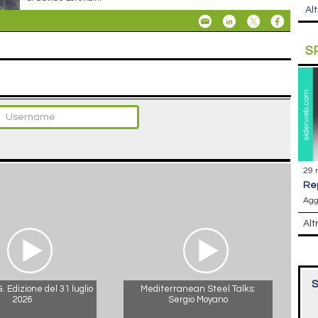
Alt
S
29 
r
Agg
Alt
S
 Edizione del 31 luglio
Mediterranean Steel Talks:
2026
Sergio Moyano