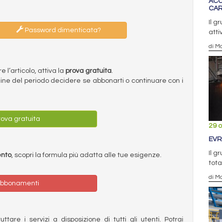
ACC
CA
Il g
Password dimenticata?
atti
di Ma
l’articolo, attiva la
prova gratuita
.
ermine del periodo decidere se abbonarti o continuare con i
ova gratuita
29 o
EVR
Il g
ento
, scopri la formula più adatta alle tue esigenze.
tota
di Ma
bbonamenti
ttare i servizi a disposizione di tutti gli utenti. Potrai