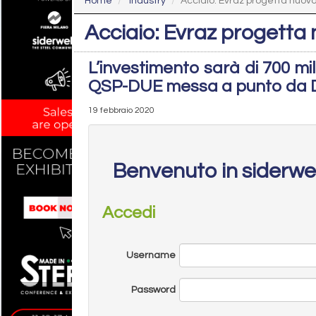
Home
Industry
Acciaio: Evraz progetta nuovo
Acciaio: Evraz progetta 
L’investimento sarà di 700 mili
QSP-DUE messa a punto da D
19 febbraio 2020
Benvenuto in siderw
Accedi
Username
Password