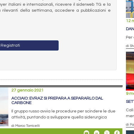
ayer italiani e internazionali, ricevere il siderweb TG e la
 rilevanti della settimana, accedere a pubblicazioni e
12 
DAN
Per
Registrati
di St
27 gennaio 2021
9 m
ACCIAIO: EVRAZ SI PREPARA A SEPARARLO DAL
SET
CARBONE
Cali
Il gruppo russo avvia le procedure per scindere le due
merc
attività, puntando a sviluppare quella siderurgica
di Pa
di Marco Torricelli