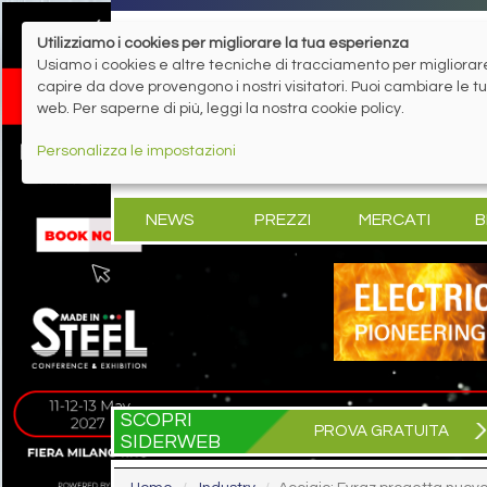
Utilizziamo i cookies per migliorare la tua esperienza
Usiamo i cookies e altre tecniche di tracciamento per migliorare 
capire da dove provengono i nostri visitatori. Puoi cambiare le 
web. Per saperne di più, leggi la nostra cookie policy.
Personalizza le impostazioni
NEWS
PREZZI
MERCATI
B
SCOPRI
PROVA GRATUITA
SIDERWEB