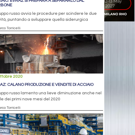
IAIO: EVRAZ SI PREPARA A SEPARARLO DAL
RBONE
ruppo russo avvia le procedure per scindere le due
vità, puntando a sviluppare quella siderurgica
rco Torricelli
ttobre 2020
AZ: CALANO PRODUZIONE E VENDITE DI ACCIAIO
ruppo russo lamenta una lieve diminuzione anche nel
le dei primi nove mesi del 2020
rco Torricelli