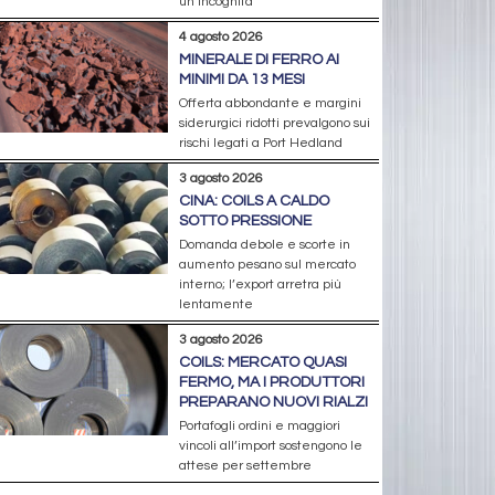
un’incognita
4 agosto 2026
MINERALE DI FERRO AI
MINIMI DA 13 MESI
Offerta abbondante e margini
siderurgici ridotti prevalgono sui
rischi legati a Port Hedland
3 agosto 2026
CINA: COILS A CALDO
SOTTO PRESSIONE
Domanda debole e scorte in
aumento pesano sul mercato
interno; l’export arretra più
lentamente
3 agosto 2026
COILS: MERCATO QUASI
FERMO, MA I PRODUTTORI
PREPARANO NUOVI RIALZI
Portafogli ordini e maggiori
vincoli all’import sostengono le
attese per settembre