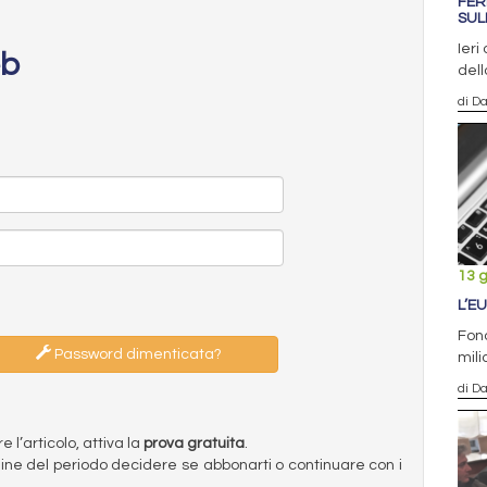
FER
SUL
Ieri
eb
dell
di D
13 
L’E
Fond
Password dimenticata?
mili
di D
l’articolo, attiva la
prova gratuita
.
ermine del periodo decidere se abbonarti o continuare con i