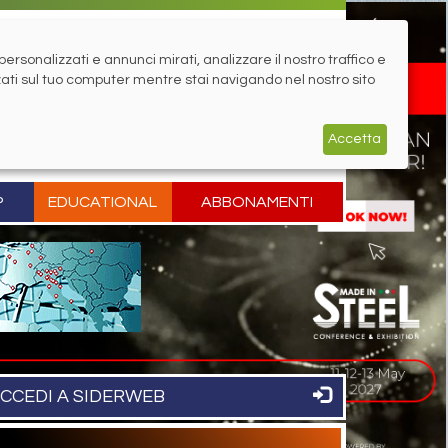
rsonalizzati e annunci mirati, analizzare il nostro traffico e
zati sul tuo computer mentre stai navigando nel nostro sito
Accetta
P
EDUCATIONAL
ABBONAMENTI
CCEDI A SIDERWEB