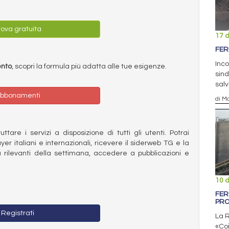
ova gratuita
17 
FER
Inco
ento
, scopri la formula più adatta alle tue esigenze.
sind
sal
bbonamenti
di Ma
ttare i servizi a disposizione di tutti gli utenti. Potrai
ayer italiani e internazionali, ricevere il siderweb TG e la
 rilevanti della settimana, accedere a pubblicazioni e
10 
FER
PR
Registrati
La R
«Coi