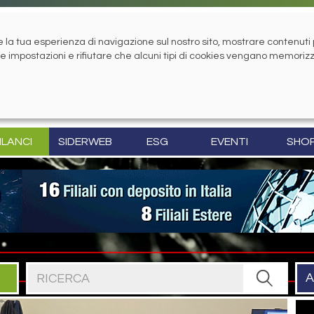
la tua esperienza di navigazione sul nostro sito, mostrare contenuti pe
tue impostazioni e rifiutare che alcuni tipi di cookies vengano memoriz
ILANCI
SIDERWEB
ESG
EVENTI
SHO
Cerca nel sito
A