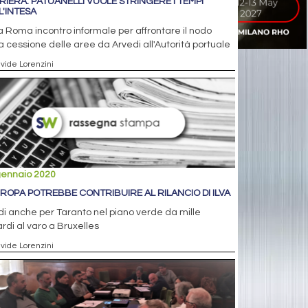
RIERA: PATUANELLI VUOLE STRINGERE I TEMPI
L'INTESA
 a Roma incontro informale per affrontare il nodo
a cessione delle aree da Arvedi all'Autorità portuale
avide Lorenzini
gennaio 2020
UROPA POTREBBE CONTRIBUIRE AL RILANCIO DI ILVA
i anche per Taranto nel piano verde da mille
ardi al varo a Bruxelles
avide Lorenzini