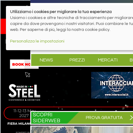
Utilizziamo i cookies per migliorare la tua esperienza
Usiamo i cookies e altre tecniche di tracciamento per migliorare 
capire da dove provengono i nostri visitatori. Puoi cambiare le 
web. Per saperne di più, leggi la nostra cookie policy.
Personalizza le impostazioni
NEWS
PREZZI
MERCATI
B
SCOPRI
PROVA GRATUITA
SIDERWEB