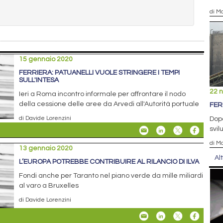
di Ma
15 gennaio 2020
FERRIERA: PATUANELLI VUOLE STRINGERE I TEMPI
SULL'INTESA
22 
Ieri a Roma incontro informale per affrontare il nodo
della cessione delle aree da Arvedi all'Autorità portuale
FER
di Davide Lorenzini
Dopo
svil
di Ma
13 gennaio 2020
Al
L’EUROPA POTREBBE CONTRIBUIRE AL RILANCIO DI ILVA
Fondi anche per Taranto nel piano verde da mille miliardi
al varo a Bruxelles
di Davide Lorenzini