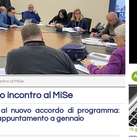
A
ontro al MiSe
vo incontro al MiSe
à al nuovo accordo di programma:
vo appuntamento a gennaio
15 