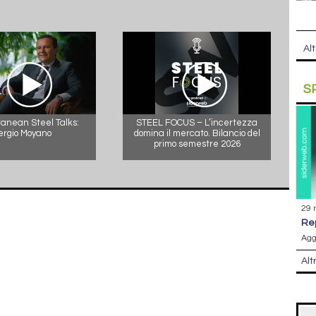
Alt
S
anean Steel Talks:
STEEL FOCUS – L’incertezza
ergio Moyano
domina il mercato. Bilancio del
primo semestre 2026
29 
r
Agg
Alt