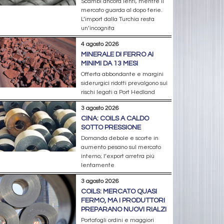
Scambi ancora lenti, mentre il
mercato guarda al dopo ferie.
L’import dalla Turchia resta
un’incognita
4 agosto 2026
MINERALE DI FERRO AI
MINIMI DA 13 MESI
Offerta abbondante e margini
siderurgici ridotti prevalgono sui
rischi legati a Port Hedland
3 agosto 2026
CINA: COILS A CALDO
SOTTO PRESSIONE
Domanda debole e scorte in
aumento pesano sul mercato
interno; l’export arretra più
lentamente
3 agosto 2026
COILS: MERCATO QUASI
FERMO, MA I PRODUTTORI
PREPARANO NUOVI RIALZI
Portafogli ordini e maggiori