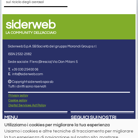
sul riciclo degli aerosol
siderweb
LA COMMUNITY DELL'ACCIAIO
Siderweb S.p.A. SB Società del gruppo Morandi Group s.r.l.
ISSN 2532
-2982
Sede sociale: Flero (Brescia) Via Don Milani 5
T.
+39 030 254 00 06
E.
info@siderweb.com
Copyright siderweb spa sb
Tutti i diritti sono riservati
Privacy policy
Cookie policy
Digital Services Act Policy
MENU
SEGUICI SUI NOSTRI
SOCIAL NETWORK
Utilizziamo i cookies per migliorare la tua esperienza
NEWS
Usiamo i cookies e altre tecniche di tracciamento per migliorare
PREZZI ITALIA
MERCATI
la tua esperienza di navigazione sul nostro sito, mostrare