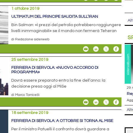
1 ottobre 2019
ULTIMATUM DEL PRINCIPE SAUDITA SULL’IRAN
Alt
Bin Salman: «I prezzi del petrolio potrebbero raggiungere
livelli inimmaginabili» se il mondo non fermerà Teheran
S
di Redazione siderweb
25 settembre 2019
FERRIERA DI SERVOLA: «NUOVO ACCORDO DI
PROGRAMMA»
Dovrà essere preparato entro la fine dell’anno: la
decisione presa oggi al MiSe
29 
r
di Marco Torricelli
Agg
Alt
18 settembre 2019
FERRIERA DI SERVOLA: A OTTOBRE SI TORNA AL MISE
Per il ministro Patuelli il confronto dovrà guardare a