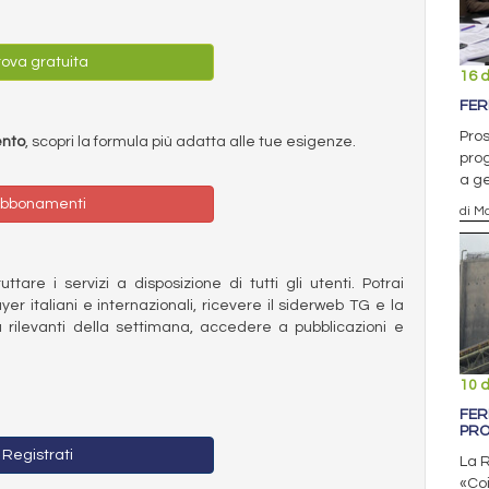
ova gratuita
16 
FER
Pros
ento
, scopri la formula più adatta alle tue esigenze.
prog
a g
bbonamenti
di Ma
ttare i servizi a disposizione di tutti gli utenti. Potrai
ayer italiani e internazionali, ricevere il siderweb TG e la
 rilevanti della settimana, accedere a pubblicazioni e
10 
FER
PR
Registrati
La R
«Coi