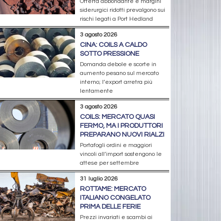
Offerta abbondante e margini
siderurgici ridotti prevalgono sui
rischi legati a Port Hedland
3 agosto 2026
CINA: COILS A CALDO
SOTTO PRESSIONE
Domanda debole e scorte in
aumento pesano sul mercato
interno; l’export arretra più
lentamente
3 agosto 2026
COILS: MERCATO QUASI
FERMO, MA I PRODUTTORI
PREPARANO NUOVI RIALZI
Portafogli ordini e maggiori
vincoli all’import sostengono le
attese per settembre
31 luglio 2026
ROTTAME: MERCATO
ITALIANO CONGELATO
PRIMA DELLE FERIE
Prezzi invariati e scambi ai