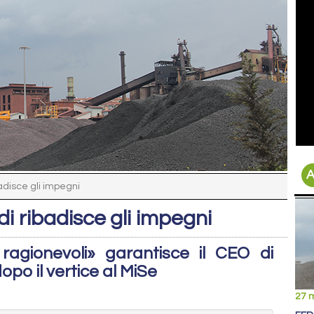
A
badisce gli impegni
di ribadisce gli impegni
 ragionevoli» garantisce il CEO di
po il vertice al MiSe
27 