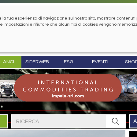
la tua esperienza di navigazione sul nostro sito, mostrare contenuti pe
tue impostazioni e rifiutare che alcuni tipi di cookies vengano memoriz
ILANCI
SIDERWEB
ESG
EVENTI
SHO
Cerca nel sito
A