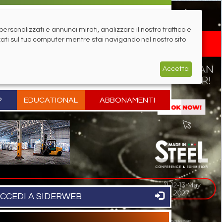
rsonalizzati e annunci mirati, analizzare il nostro traffico e
zati sul tuo computer mentre stai navigando nel nostro sito
Accetta
P
EDUCATIONAL
ABBONAMENTI
CCEDI A SIDERWEB