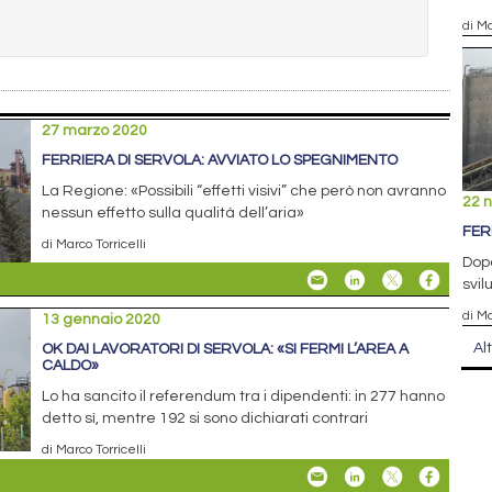
di Ma
27 marzo 2020
FERRIERA DI SERVOLA: AVVIATO LO SPEGNIMENTO
La Regione: «Possibili “effetti visivi” che però non avranno
22 
nessun effetto sulla qualità dell’aria»
FER
di Marco Torricelli
Dopo
svil
di Ma
13 gennaio 2020
Al
OK DAI LAVORATORI DI SERVOLA: «SI FERMI L’AREA A
CALDO»
Lo ha sancito il referendum tra i dipendenti: in 277 hanno
detto sì, mentre 192 si sono dichiarati contrari
di Marco Torricelli