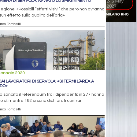
RIERA DI SERVOLA: AVVIATO LO SPEGNIMENTO
egione: «Possibili “effetti visivi” che però non avranno
un effetto sulla qualità dell’aria»
rco Torricelli
gennaio 2020
DAI LAVORATORI DI SERVOLA: «SI FERMI L’AREA A
DO»
a sancito il referendum tra i dipendenti: in 277 hanno
o sì, mentre 192 si sono dichiarati contrari
rco Torricelli