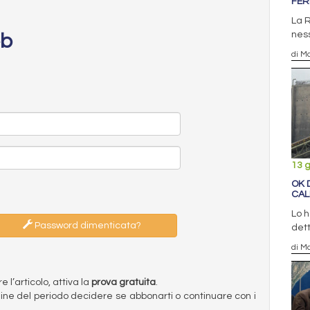
FER
La R
ness
eb
di Ma
13 
OK 
CAL
Lo h
Password dimenticata?
dett
di Ma
l’articolo, attiva la
prova gratuita
.
ermine del periodo decidere se abbonarti o continuare con i