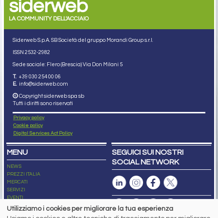
siderweb
LA COMMUNITY DELL'ACCIAIO
Siderweb S.p.A. SB Società del gruppo Morandi Group s.r.l.
ISSN 2532
-2982
Sede sociale: Flero (Brescia) Via Don Milani 5
T.
+39 030 254 00 06
E.
info@siderweb.com
Copyright siderweb spa sb
Tutti i diritti sono riservati
Privacy policy
Cookie policy
Digital Services Act Policy
MENU
SEGUICI SUI NOSTRI
SOCIAL NETWORK
NEWS
PREZZI ITALIA
MERCATI
SERVIZI
EVENTI
ABBONAMENTI
Utilizziamo i cookies per migliorare la tua esperienza
MADE IN STEEL