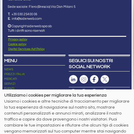
Sede sociale: Flero (Brescia) Via Don Milani 5
T.
+39 030 254 00 06
E.
info@siderweb.com
Copyright siderweb spa sb
Tutti i diritti sono riservati
Privacy policy
Cookie policy
Digital Services Act Policy
MENU
SEGUICI SUI NOSTRI
SOCIAL NETWORK
NEWS
PREZZI ITALIA
MERCATI
SERVIZI
EVENTI
ABBONAMENTI
Utilizziamo i cookies per migliorare la tua esperienza
MADE IN STEEL
Usiamo i cookies e altre tecniche di tracciamento per migliorare
NEWSLETTER
la tua esperienza di navigazione sul nostro sito, mostrare
Capitale Sociale: 190.000€ interamente versato
contenuti personalizzati e annunci mirati, analizzare il nostro
Registro delle Imprese di Brescia
traffico e capire da dove provengono i nostri visitatori. Puoi
Codice Fiscale e Partita I.V.A.:
IT03562320170
R.E.A. n. 419331
cambiare le tue impostazioni e rifiutare che alcuni tipi di cookies
vengano memorizzati sul tuo computer mentre stai navigando
www.siderweb.com: Autorizzazione del Tribunale di Brescia n. 11/2004 del 17