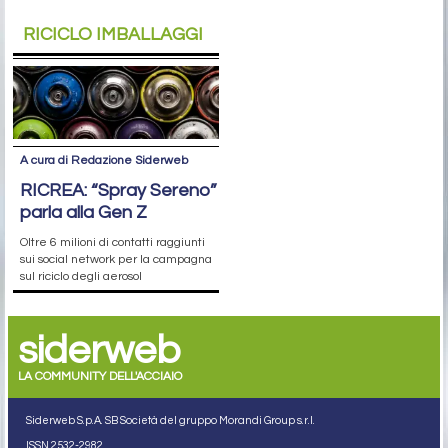
RICICLO IMBALLAGGI
A cura di Redazione Siderweb
RICREA: “Spray Sereno”
parla alla Gen Z
Oltre 6 milioni di contatti raggiunti
sui social network per la campagna
sul riciclo degli aerosol
siderweb
LA COMMUNITY DELL'ACCIAIO
Siderweb S.p.A. SB Società del gruppo Morandi Group s.r.l.
ISSN 2532
-2982