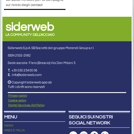
sul riciclo degli aerosol
siderweb
LA COMMUNITY DELL'ACCIAIO
Siderweb S.p.A. SB Società del gruppo Morandi Group s.r.l.
ISSN 2532
-2982
Sede sociale: Flero (Brescia) Via Don Milani 5
T.
+39 030 254 00 06
E.
info@siderweb.com
Copyright siderweb spa sb
Tutti i diritti sono riservati
Privacy policy
Cookie policy
Digital Services Act Policy
MENU
SEGUICI SUI NOSTRI
SOCIAL NETWORK
NEWS
PREZZI ITALIA