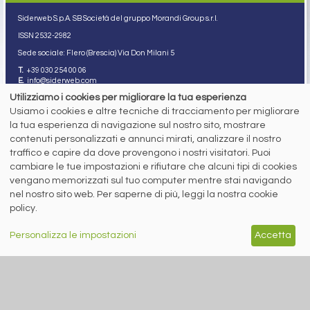
Siderweb S.p.A. SB Società del gruppo Morandi Group s.r.l.
ISSN 2532
-2982
Sede sociale: Flero (Brescia) Via Don Milani 5
T.
+39 030 254 00 06
E.
info@siderweb.com
Utilizziamo i cookies per migliorare la tua esperienza
Copyright siderweb spa sb
Tutti i diritti sono riservati
Usiamo i cookies e altre tecniche di tracciamento per migliorare
la tua esperienza di navigazione sul nostro sito, mostrare
Privacy policy
contenuti personalizzati e annunci mirati, analizzare il nostro
Cookie policy
Digital Services Act Policy
traffico e capire da dove provengono i nostri visitatori. Puoi
cambiare le tue impostazioni e rifiutare che alcuni tipi di cookies
MENU
SEGUICI SUI NOSTRI
vengano memorizzati sul tuo computer mentre stai navigando
SOCIAL NETWORK
nel nostro sito web. Per saperne di più, leggi la nostra cookie
NEWS
policy.
PREZZI ITALIA
MERCATI
SERVIZI
Personalizza le impostazioni
Accetta
EVENTI
ABBONAMENTI
MADE IN STEEL
NEWSLETTER
Capitale Sociale: 190.000€ interamente versato
Registro delle Imprese di Brescia