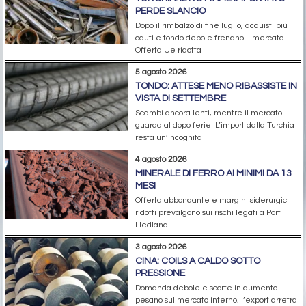
PERDE SLANCIO
Dopo il rimbalzo di fine luglio, acquisti più
cauti e tondo debole frenano il mercato.
Offerta Ue ridotta
5 agosto 2026
TONDO: ATTESE MENO RIBASSISTE IN
VISTA DI SETTEMBRE
Scambi ancora lenti, mentre il mercato
guarda al dopo ferie. L’import dalla Turchia
resta un’incognita
4 agosto 2026
MINERALE DI FERRO AI MINIMI DA 13
MESI
Offerta abbondante e margini siderurgici
ridotti prevalgono sui rischi legati a Port
Hedland
3 agosto 2026
CINA: COILS A CALDO SOTTO
PRESSIONE
Domanda debole e scorte in aumento
pesano sul mercato interno; l’export arretra