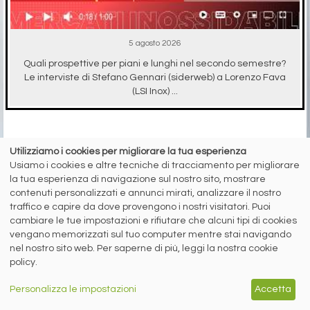
5 agosto 2026
Quali prospettive per piani e lunghi nel secondo semestre?
Le interviste di Stefano Gennari (siderweb) a Lorenzo Fava
(LSI Inox) ...
Utilizziamo i cookies per migliorare la tua esperienza
RICICLO IMBALLAGGI
Usiamo i cookies e altre tecniche di tracciamento per migliorare
la tua esperienza di navigazione sul nostro sito, mostrare
contenuti personalizzati e annunci mirati, analizzare il nostro
traffico e capire da dove provengono i nostri visitatori. Puoi
cambiare le tue impostazioni e rifiutare che alcuni tipi di cookies
vengano memorizzati sul tuo computer mentre stai navigando
A cura di Redazione Siderweb
nel nostro sito web. Per saperne di più, leggi la nostra cookie
RICREA: “Spray Sereno”
policy.
parla alla Gen Z
Personalizza le impostazioni
Accetta
Oltre 6 milioni di contatti raggiunti