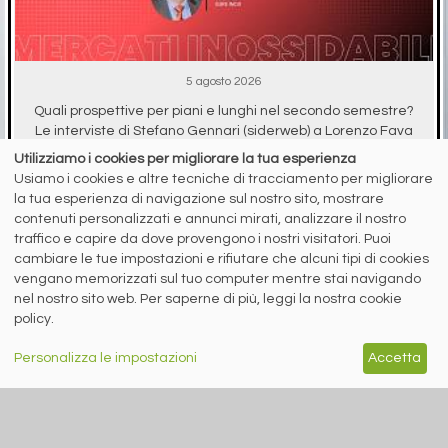
5 agosto 2026
Quali prospettive per piani e lunghi nel secondo semestre?
Le interviste di Stefano Gennari (siderweb) a Lorenzo Fava
(LSI Inox) ...
Utilizziamo i cookies per migliorare la tua esperienza
Usiamo i cookies e altre tecniche di tracciamento per migliorare
la tua esperienza di navigazione sul nostro sito, mostrare
contenuti personalizzati e annunci mirati, analizzare il nostro
traffico e capire da dove provengono i nostri visitatori. Puoi
RICICLO IMBALLAGGI
cambiare le tue impostazioni e rifiutare che alcuni tipi di cookies
vengano memorizzati sul tuo computer mentre stai navigando
nel nostro sito web. Per saperne di più, leggi la nostra cookie
policy.
Personalizza le impostazioni
Accetta
A cura di Redazione Siderweb
RICREA: “Spray Sereno”
parla alla Gen Z