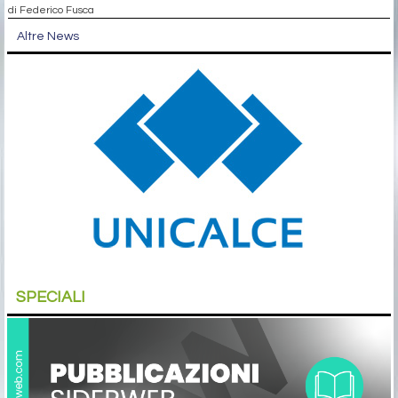
di Federico Fusca
Altre News
SPECIALI