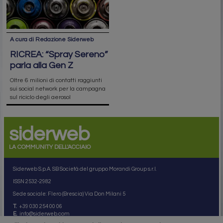
A cura di Redazione Siderweb
RICREA: “Spray Sereno”
parla alla Gen Z
Oltre 6 milioni di contatti raggiunti
sui social network per la campagna
sul riciclo degli aerosol
siderweb
LA COMMUNITY DELL'ACCIAIO
Siderweb S.p.A. SB Società del gruppo Morandi Group s.r.l.
ISSN 2532
-2982
Sede sociale: Flero (Brescia) Via Don Milani 5
T.
+39 030 254 00 06
E.
info@siderweb.com