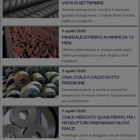
VISTA DI SETTEMBRE
Scambi ancora lenti, mentre il mercato
guarda al dopo ferie. L’import dalla Turchia
resta un’incognita
4 agosto 2026
MINERALE DI FERRO AI MINIMI DA 13
MESI
Offerta abbondante e margini siderurgici
ridotti prevalgono sui rischi legati a Port
Hedland
3 agosto 2026
CINA: COILS A CALDO SOTTO
PRESSIONE
Domanda debole e scorte in aumento
pesano sul mercato interno; l’export arretra
più lentamente
3 agosto 2026
COILS: MERCATO QUASI FERMO, MA I
PRODUTTORI PREPARANO NUOVI
RIALZI
Portafogli ordini e maggiori vincoli all’import