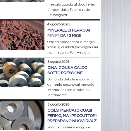
mercato guarda al dopo ferie.
L’import dalla Turchia resta
un’incognita
4 agosto 2026
MINERALE DI FERRO AI
MINIMI DA 13 MESI
Offerta abbondante e margini
siderurgici ridotti prevalgono sui
rischi legati a Port Hedland
3 agosto 2026
CINA: COILS A CALDO
SOTTO PRESSIONE
Domanda debole e scorte in
aumento pesano sul mercato
interno; l’export arretra più
lentamente
3 agosto 2026
COILS: MERCATO QUASI
FERMO, MA I PRODUTTORI
PREPARANO NUOVI RIALZI
Portafogli ordini e maggiori