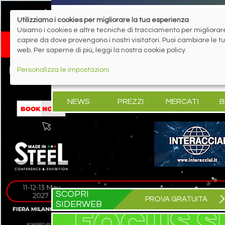
Utilizziamo i cookies per migliorare la tua esperienza
Usiamo i cookies e altre tecniche di tracciamento per migliorare 
capire da dove provengono i nostri visitatori. Puoi cambiare le 
web. Per saperne di più, leggi la nostra cookie policy.
Personalizza le impostazioni
NEWS
PREZZI
MERCATI
B
SCOPRI
PROVA GRATUITA
SIDERWEB