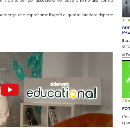
ù stabile, per poi assestarsi nel 2025 attorno alle 50mila
ne, «emerge che importiamo lingotti di qualità inferiore rispetto
11 
BRE
PRE
Il p
di f
di F
26 
FOR
L’an
spec