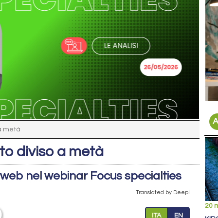
A
 a metà
ato diviso a metà
derweb nel webinar Focus specialties
Translated by Deepl
20 
ITA
EN