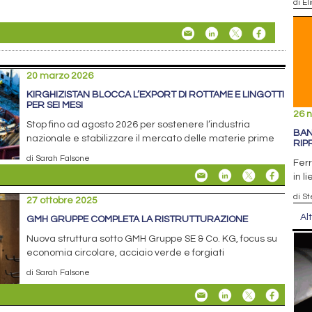
di El
20 marzo 2026
KIRGHIZISTAN BLOCCA L’EXPORT DI ROTTAME E LINGOTTI
PER SEI MESI
26 
Stop fino ad agosto 2026 per sostenere l’industria
BAN
nazionale e stabilizzare il mercato delle materie prime
RIP
di Sarah Falsone
Ferr
in l
di S
27 ottobre 2025
Al
GMH GRUPPE COMPLETA LA RISTRUTTURAZIONE
Nuova struttura sotto GMH Gruppe SE & Co. KG, focus su
economia circolare, acciaio verde e forgiati
di Sarah Falsone