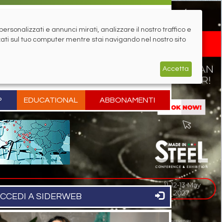
rsonalizzati e annunci mirati, analizzare il nostro traffico e
zati sul tuo computer mentre stai navigando nel nostro sito
Accetta
P
EDUCATIONAL
ABBONAMENTI
CCEDI A SIDERWEB