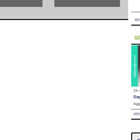
Alt
S
29 
r
Agg
Alt