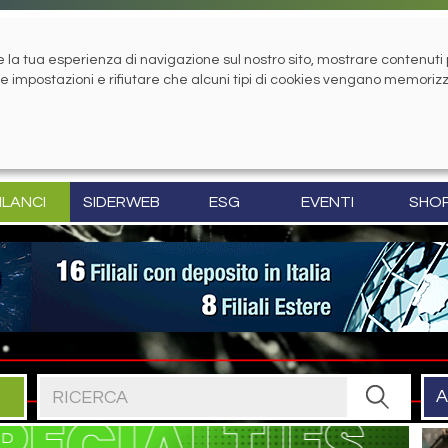
la tua esperienza di navigazione sul nostro sito, mostrare contenuti pe
tue impostazioni e rifiutare che alcuni tipi di cookies vengano memoriz
ILANCI
SIDERWEB
ESG
EVENTI
SHO
Cerca nel sito
A