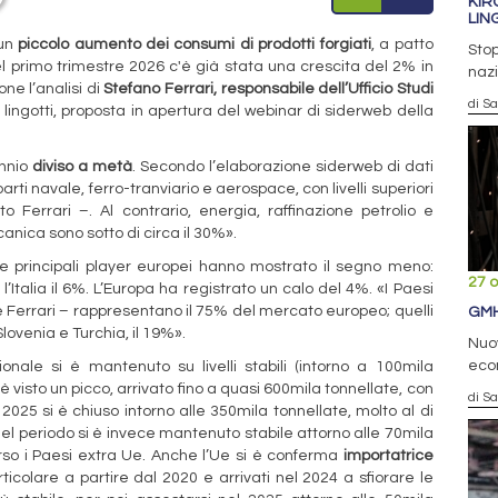
KIR
LIN
 un
piccolo aumento dei consumi di prodotti forgiati
, a patto
Stop
Nel primo trimestre 2026 c'è già stata una crescita del 2% in
nazi
one l’analisi di
Stefano Ferrari, responsabile dell’Ufficio Studi
di S
i lingotti, proposta in apertura del webinar di siderweb della
ennio
diviso a metà
. Secondo l’elaborazione siderweb di dati
i navale, ferro-tranviario e aerospace, con livelli superiori
Ferrari –. Al contrario, energia, raffinazione petrolio e
canica sono sotto di circa il 30%».
ue principali player europei hanno mostrato il segno meno:
27 o
Italia il 6%. L’Europa ha registrato un calo del 4%. «I Paesi
e Ferrari – rappresentano il 75% del mercato europeo; quelli
GMH
lovenia e Turchia, il 19%».
Nuov
econ
zionale si è mantenuto su livelli stabili (intorno a 100mila
i è visto un picco, arrivato fino a quasi 600mila tonnellate, con
di S
2025 si è chiuso intorno alle 350mila tonnellate, molto al di
nel periodo si è invece mantenuto stabile attorno alle 70mila
erso i Paesi extra Ue. Anche l’Ue si è conferma
importatrice
rticolare a partire dal 2020 e arrivati nel 2024 a sfiorare le