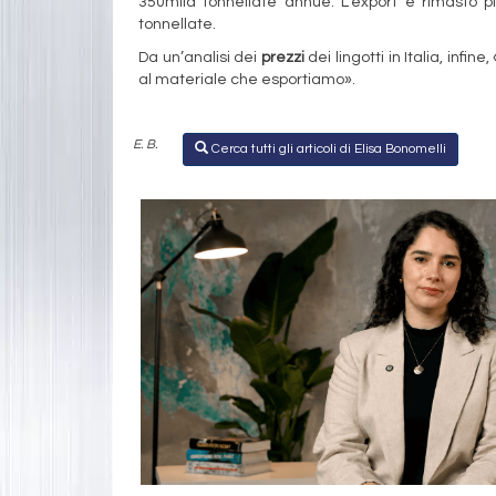
350mila tonnellate annue. L’export è rimasto pi
tonnellate.
Da un’analisi dei
prezzi
dei lingotti in Italia, infi
al materiale che esportiamo».
E. B.
Cerca tutti gli articoli di Elisa Bonomelli