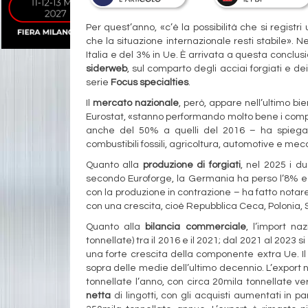
Per quest’anno, «c’è la possibilità che si registri
che la situazione internazionale resti stabile». 
Italia e del 3% in Ue. È arrivata a questa conclusi
siderweb
, sul comparto degli acciai forgiati e de
serie
Focus specialties
.
Il
mercato nazionale
, però, appare nell’ultimo bi
Eurostat, «stanno performando molto bene i compart
anche del 50% a quelli del 2016 – ha spiegato 
combustibili fossili, agricoltura, automotive e mec
Quanto alla
produzione di forgiati
, nel 2025 i d
secondo Euroforge, la Germania ha perso l’8% e l’
con la produzione in contrazione – ha fatto notar
con una crescita, cioè Repubblica Ceca, Polonia, S
Quanto alla
bilancia commerciale
, l’import na
tonnellate) tra il 2016 e il 2021; dal 2021 al 2023 s
una forte crescita della componente extra Ue. Il 
sopra delle medie dell’ultimo decennio. L’export 
tonnellate l’anno, con circa 20mila tonnellate v
netta
di lingotti, con gli acquisti aumentati in pa