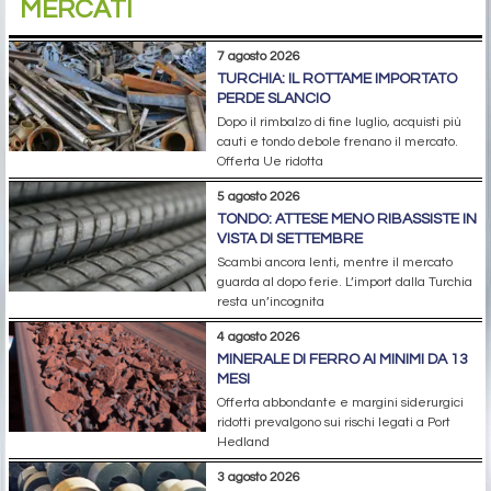
MERCATI
7 agosto 2026
TURCHIA: IL ROTTAME IMPORTATO
PERDE SLANCIO
Dopo il rimbalzo di fine luglio, acquisti più
cauti e tondo debole frenano il mercato.
Offerta Ue ridotta
5 agosto 2026
TONDO: ATTESE MENO RIBASSISTE IN
VISTA DI SETTEMBRE
Scambi ancora lenti, mentre il mercato
guarda al dopo ferie. L’import dalla Turchia
resta un’incognita
4 agosto 2026
MINERALE DI FERRO AI MINIMI DA 13
MESI
Offerta abbondante e margini siderurgici
ridotti prevalgono sui rischi legati a Port
Hedland
3 agosto 2026