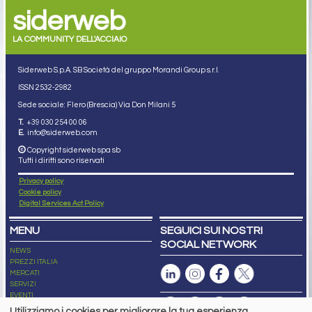
siderweb
LA COMMUNITY DELL'ACCIAIO
Siderweb S.p.A. SB Società del gruppo Morandi Group s.r.l.
ISSN 2532
-2982
Sede sociale: Flero (Brescia) Via Don Milani 5
T.
+39 030 254 00 06
E.
info@siderweb.com
Copyright siderweb spa sb
Tutti i diritti sono riservati
Privacy policy
Cookie policy
Digital Services Act Policy
MENU
SEGUICI SUI NOSTRI
SOCIAL NETWORK
NEWS
PREZZI ITALIA
MERCATI
SERVIZI
EVENTI
ABBONAMENTI
Utilizziamo i cookies per migliorare la tua esperienza