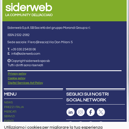
siderweb
LA COMMUNITY DELL'ACCIAIO
Siderweb S.p.A. SB Società del gruppo Morandi Group s.r.l.
ISSN 2532
-2982
Sede sociale: Flero (Brescia) Via Don Milani 5
T.
+39 030 254 00 06
E.
info@siderweb.com
Copyright siderweb spa sb
Tutti i diritti sono riservati
Privacy policy
Cookie policy
Digital Services Act Policy
MENU
SEGUICI SUI NOSTRI
SOCIAL NETWORK
NEWS
PREZZI ITALIA
MERCATI
SERVIZI
EVENTI
ABBONAMENTI
Utilizziamo i cookies per migliorare la tua esperienza