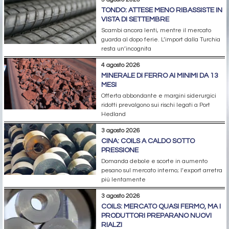
TONDO: ATTESE MENO RIBASSISTE IN
VISTA DI SETTEMBRE
Scambi ancora lenti, mentre il mercato
guarda al dopo ferie. L’import dalla Turchia
resta un’incognita
4 agosto 2026
MINERALE DI FERRO AI MINIMI DA 13
MESI
Offerta abbondante e margini siderurgici
ridotti prevalgono sui rischi legati a Port
Hedland
3 agosto 2026
CINA: COILS A CALDO SOTTO
PRESSIONE
Domanda debole e scorte in aumento
pesano sul mercato interno; l’export arretra
più lentamente
3 agosto 2026
COILS: MERCATO QUASI FERMO, MA I
PRODUTTORI PREPARANO NUOVI
RIALZI