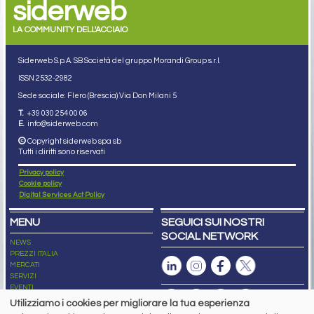
siderweb
LA COMMUNITY DELL'ACCIAIO
Siderweb S.p.A. SB Società del gruppo Morandi Group s.r.l.
ISSN 2532
-2982
Sede sociale: Flero (Brescia) Via Don Milani 5
T.
+39 030 254 00 06
E.
info@siderweb.com
Copyright siderweb spa sb
Tutti i diritti sono riservati
Privacy policy
Cookie policy
Digital Services Act Policy
MENU
SEGUICI SUI NOSTRI
SOCIAL NETWORK
NEWS
PREZZI ITALIA
MERCATI
SERVIZI
EVENTI
ABBONAMENTI
Utilizziamo i cookies per migliorare la tua esperienza
MADE IN STEEL