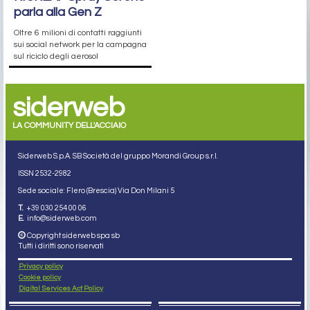
parla alla Gen Z
Oltre 6 milioni di contatti raggiunti
sui social network per la campagna
sul riciclo degli aerosol
siderweb
LA COMMUNITY DELL'ACCIAIO
Siderweb S.p.A. SB Società del gruppo Morandi Group s.r.l.
ISSN 2532
-2982
Sede sociale: Flero (Brescia) Via Don Milani 5
T.
+39 030 254 00 06
E.
info@siderweb.com
Copyright siderweb spa sb
Tutti i diritti sono riservati
Privacy policy
Cookie policy
Digital Services Act Policy