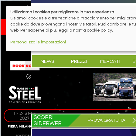
Utilizziamo i cookies per migliorare la tua esperienza
Usiamo i cookies e altre tecniche di tracciamento per migliorare 
capire da dove provengono i nostri visitatori. Puoi cambiare le 
web. Per saperne di più, leggi la nostra cookie policy.
Personalizza le impostazioni
NEWS
PREZZI
MERCATI
B
SCOPRI
PROVA GRATUITA
SIDERWEB