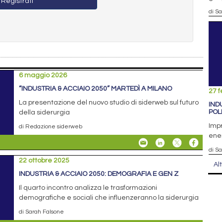
Registrati
di S
6 maggio 2026
“INDUSTRIA & ACCIAIO 2050” MARTEDÌ A MILANO
27 f
La presentazione del nuovo studio di siderweb sul futuro
IND
POL
della siderurgia
Impr
di Redazione siderweb
ener
di S
22 ottobre 2025
Al
INDUSTRIA & ACCIAIO 2050: DEMOGRAFIA E GEN Z
Il quarto incontro analizza le trasformazioni
demografiche e sociali che influenzeranno la siderurgia
di Sarah Falsone