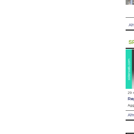
Alt
S
29 
r
Agg
Alt