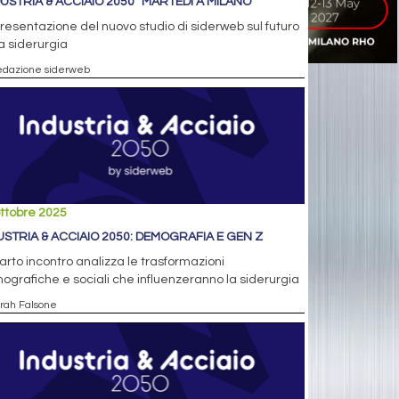
DUSTRIA & ACCIAIO 2050” MARTEDÌ A MILANO
resentazione del nuovo studio di siderweb sul futuro
a siderurgia
edazione siderweb
ttobre 2025
USTRIA & ACCIAIO 2050: DEMOGRAFIA E GEN Z
uarto incontro analizza le trasformazioni
grafiche e sociali che influenzeranno la siderurgia
arah Falsone