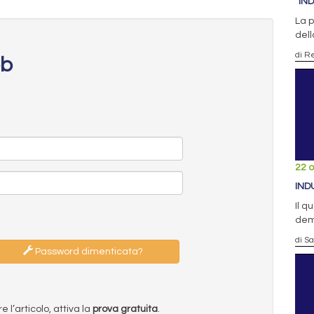
“IN
La p
dell
di R
eb
22 o
IND
Il q
demo
di S
Password dimenticata?
l’articolo, attiva la
prova gratuita
.