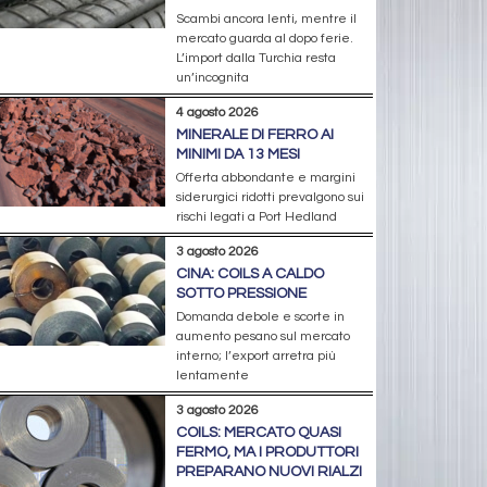
Scambi ancora lenti, mentre il
mercato guarda al dopo ferie.
L’import dalla Turchia resta
un’incognita
4 agosto 2026
MINERALE DI FERRO AI
MINIMI DA 13 MESI
Offerta abbondante e margini
siderurgici ridotti prevalgono sui
rischi legati a Port Hedland
3 agosto 2026
CINA: COILS A CALDO
SOTTO PRESSIONE
Domanda debole e scorte in
aumento pesano sul mercato
interno; l’export arretra più
lentamente
3 agosto 2026
COILS: MERCATO QUASI
FERMO, MA I PRODUTTORI
PREPARANO NUOVI RIALZI