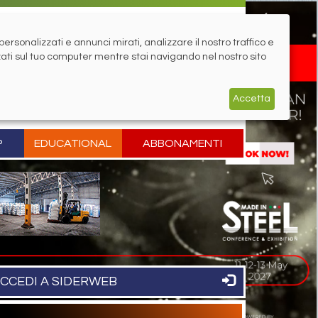
rsonalizzati e annunci mirati, analizzare il nostro traffico e
zati sul tuo computer mentre stai navigando nel nostro sito
Accetta
P
EDUCATIONAL
ABBONAMENTI
CCEDI A SIDERWEB