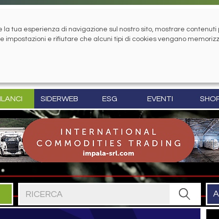
la tua esperienza di navigazione sul nostro sito, mostrare contenuti pe
tue impostazioni e rifiutare che alcuni tipi di cookies vengano memoriz
ILANCI
SIDERWEB
ESG
EVENTI
SHO
Cerca nel sito
A