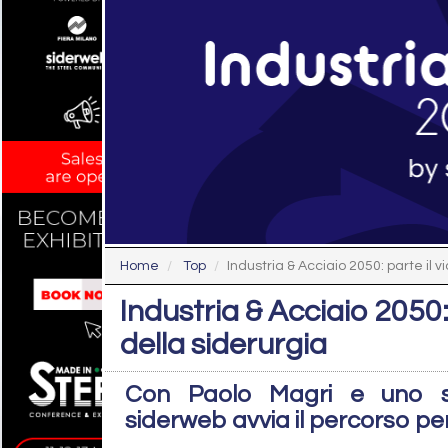
Home
Top
Industria & Acciaio 2050: parte il vi
Industria & Acciaio 2050: 
della siderurgia
Con Paolo Magri e uno sg
siderweb avvia il percorso per