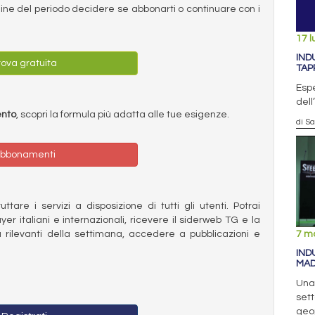
ermine del periodo decidere se abbonarti o continuare con i
17 l
IND
ova gratuita
TAP
Espe
dell
ento
, scopri la formula più adatta alle tue esigenze.
di S
bbonamenti
ttare i servizi a disposizione di tutti gli utenti. Potrai
ayer italiani e internazionali, ricevere il siderweb TG e la
 rilevanti della settimana, accedere a pubblicazioni e
7 m
IND
MAD
Una 
sett
geop