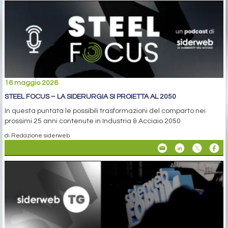
16 maggio 2026
STEEL FOCUS – LA SIDERURGIA SI PROIETTA AL 2050
In questa puntata le possibili trasformazioni del comparto nei
prossimi 25 anni contenute in Industria & Acciaio 2050
di Redazione siderweb