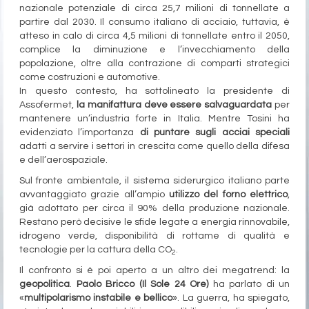
nazionale potenziale di circa 25,7 milioni di tonnellate a
partire dal 2030. Il consumo italiano di acciaio, tuttavia, è
atteso in calo di circa 4,5 milioni di tonnellate entro il 2050,
complice la diminuzione e l’invecchiamento della
popolazione, oltre alla contrazione di comparti strategici
come costruzioni e automotive.
In questo contesto, ha sottolineato la presidente di
Assofermet,
la manifattura deve essere salvaguardata
per
mantenere un’industria forte in Italia. Mentre Tosini ha
evidenziato l’importanza
di puntare sugli acciai speciali
adatti a servire i settori in crescita come quello della difesa
e dell’aerospaziale.
Sul fronte ambientale, il sistema siderurgico italiano parte
avvantaggiato grazie all’ampio
utilizzo del forno elettrico
,
già adottato per circa il 90% della produzione nazionale.
Restano però decisive le sfide legate a energia rinnovabile,
idrogeno verde, disponibilità di rottame di qualità e
tecnologie per la cattura della CO
.
2
Il confronto si è poi aperto a un altro dei megatrend: la
geopolitica
.
Paolo Bricco (Il Sole 24 Ore)
ha parlato di un
«
multipolarismo instabile e bellico
». La guerra, ha spiegato,