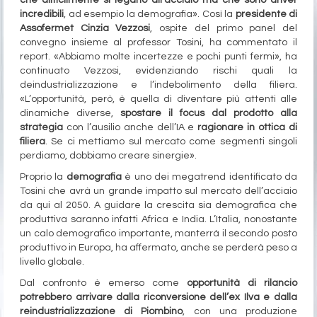
che difficilmente si legano all’acciaio ma che sono driver
incredibili
, ad esempio la demografia». Così la
presidente di
Assofermet Cinzia Vezzosi
, ospite del primo panel del
convegno insieme al professor Tosini, ha commentato il
report. «Abbiamo molte incertezze e pochi punti fermi», ha
continuato Vezzosi, evidenziando rischi quali la
deindustrializzazione e l’indebolimento della filiera.
«L’opportunità, però, è quella di diventare più attenti alle
dinamiche diverse,
spostare il focus dal prodotto alla
strategia
con l’ausilio anche dell’IA e
ragionare in ottica di
filiera
. Se ci mettiamo sul mercato come segmenti singoli
perdiamo, dobbiamo creare sinergie».
Proprio la
demografia
è uno dei megatrend identificato da
Tosini che avrà un grande impatto sul mercato dell’acciaio
da qui al 2050. A guidare la crescita sia demografica che
produttiva saranno infatti Africa e India. L’Italia, nonostante
un calo demografico importante, manterrà il secondo posto
produttivo in Europa, ha affermato, anche se perderà peso a
livello globale.
Dal confronto è emerso come
opportunità di rilancio
potrebbero arrivare dalla riconversione dell’ex Ilva e dalla
reindustrializzazione di Piombino
, con una produzione