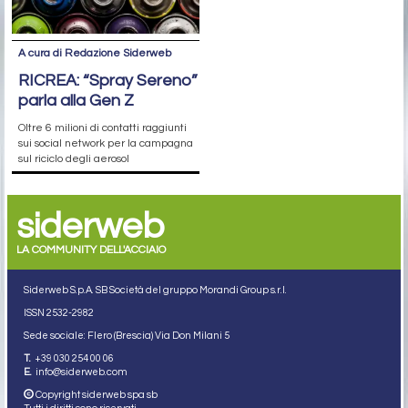
A cura di Redazione Siderweb
RICREA: “Spray Sereno”
parla alla Gen Z
Oltre 6 milioni di contatti raggiunti
sui social network per la campagna
sul riciclo degli aerosol
siderweb
LA COMMUNITY DELL'ACCIAIO
Siderweb S.p.A. SB Società del gruppo Morandi Group s.r.l.
ISSN 2532
-2982
Sede sociale: Flero (Brescia) Via Don Milani 5
T.
+39 030 254 00 06
E.
info@siderweb.com
Copyright siderweb spa sb