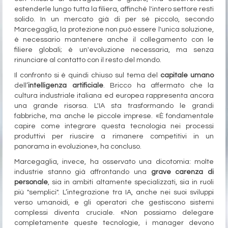
estenderle lungo tutta la filiera, affinché l'intero settore resti
solido. In un mercato già di per sé piccolo, secondo
Marcegaglia, la protezione non può essere l'unica soluzione,
è necessario mantenere anche il collegamento con le
filiere globali; è un'evoluzione necessaria, ma senza
rinunciare al contatto con il resto del mondo.
Il confronto si è quindi chiuso sul tema del
capitale umano
dell’
intelligenza artificiale
.
Bricco ha affermato che la
cultura industriale italiana ed europea rappresenta ancora
una grande risorsa. L'IA sta trasformando le grandi
fabbriche, ma anche le piccole imprese. «È fondamentale
capire come integrare questa tecnologia nei processi
produttivi per riuscire a rimanere competitivi in un
panorama in evoluzione», ha concluso.
Marcegaglia, invece, ha osservato una dicotomia: molte
industrie stanno già affrontando una
grave carenza di
personale
, sia in ambiti altamente specializzati, sia in ruoli
più "semplici". L’integrazione tra IA, anche nei suoi sviluppi
verso umanoidi, e gli operatori che gestiscono sistemi
complessi diventa cruciale. «Non possiamo delegare
completamente queste tecnologie, i manager devono