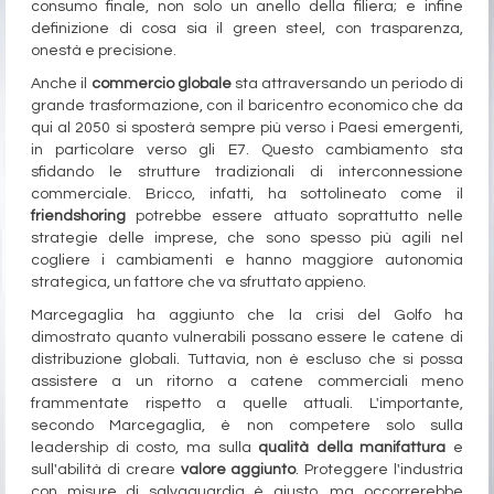
consumo finale, non solo un anello della filiera; e infine
definizione di cosa sia il green steel, con trasparenza,
onestà e precisione.
Anche il
commercio globale
sta attraversando un periodo di
grande trasformazione, con il baricentro economico che da
qui al 2050 si sposterà sempre più verso i Paesi emergenti,
in particolare verso gli E7. Questo cambiamento sta
sfidando le strutture tradizionali di interconnessione
commerciale. Bricco, infatti, ha sottolineato come il
friendshoring
potrebbe essere attuato soprattutto nelle
strategie delle imprese, che sono spesso più agili nel
cogliere i cambiamenti e hanno maggiore autonomia
strategica, un fattore che va sfruttato appieno.
Marcegaglia ha aggiunto che la crisi del Golfo ha
dimostrato quanto vulnerabili possano essere le catene di
distribuzione globali. Tuttavia, non è escluso che si possa
assistere a un ritorno a catene commerciali meno
frammentate rispetto a quelle attuali. L'importante,
secondo Marcegaglia, è non competere solo sulla
leadership di costo, ma sulla
qualità della manifattura
e
sull'abilità di creare
valore aggiunto
. Proteggere l'industria
con misure di salvaguardia è giusto, ma occorrerebbe