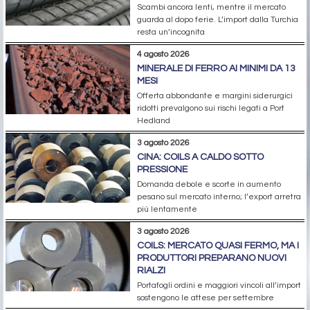
Scambi ancora lenti, mentre il mercato
guarda al dopo ferie. L’import dalla Turchia
resta un’incognita
4 agosto 2026
MINERALE DI FERRO AI MINIMI DA 13
MESI
Offerta abbondante e margini siderurgici
ridotti prevalgono sui rischi legati a Port
Hedland
3 agosto 2026
CINA: COILS A CALDO SOTTO
PRESSIONE
Domanda debole e scorte in aumento
pesano sul mercato interno; l’export arretra
più lentamente
3 agosto 2026
COILS: MERCATO QUASI FERMO, MA I
PRODUTTORI PREPARANO NUOVI
RIALZI
Portafogli ordini e maggiori vincoli all’import
sostengono le attese per settembre