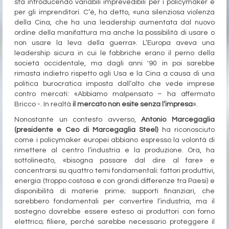
sta introducendo variabili imprevedibili per i policymaker e
per gli imprenditori. C’è, ha detto, «una silenziosa violenza
della Cina, che ha una leadership aumentata dal nuovo
ordine della manifattura ma anche la possibilità di usare o
non usare la leva della guerra». L’Europa aveva una
leadership sicura in cui le fabbriche erano il perno della
società occidentale, ma dagli anni '90 in poi sarebbe
rimasta indietro rispetto agli Usa e la Cina a causa di una
politica burocratica imposta dall’alto che vede imprese
contro mercati: «Abbiamo malpensato – ha affermato
Bricco -. In realtà
il
mercato non esite senza l’impresa
».
Nonostante un contesto avverso,
Antonio Marcegaglia
(presidente e Ceo di Marcegaglia Steel)
ha riconosciuto
come i policymaker europei abbiano espresso la volontà di
rimettere al centro l’industria e la produzione. Ora, ha
sottolineato, «bisogna passare dal dire al fare» e
concentrarsi su quattro temi fondamentali: fattori produttivi,
energia (troppo costosa e con grandi differenze tra Paesi) e
disponibilità di materie prime; supporti finanziari, che
sarebbero fondamentali per convertire l’industria, ma il
sostegno dovrebbe essere esteso ai produttori con forno
elettrico; filiere, perché sarebbe necessario proteggere il