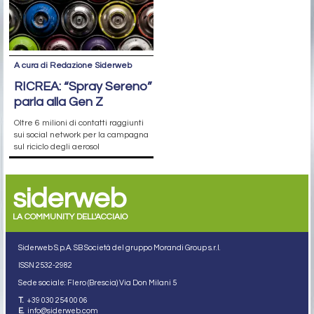
A cura di Redazione Siderweb
RICREA: “Spray Sereno”
parla alla Gen Z
Oltre 6 milioni di contatti raggiunti
sui social network per la campagna
sul riciclo degli aerosol
siderweb
LA COMMUNITY DELL'ACCIAIO
Siderweb S.p.A. SB Società del gruppo Morandi Group s.r.l.
ISSN 2532
-2982
Sede sociale: Flero (Brescia) Via Don Milani 5
T.
+39 030 254 00 06
E.
info@siderweb.com