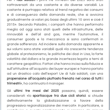
Per i
tubi saldati
i primi tre trimestri del 2025 sono stati
«attraversati da una costante e da diverse variabili. La
costante è purtroppo relativa al trend negativo dei consumi
e di conseguenza della domanda reale, che si avvicina
gradualmente ai valori più bassi degli ultimi 10 anni e cioè il
2015». Secondo Paladini, i comparti che hanno performato
meglio ad oggi sono stati quelli delle infrastrutture, delle
rinnovabili e dell’oil and gas, mentre l’automotive, il
consumer goods e la meccanica si sono confermati in
grande sofferenza. Ad incidere sulla domanda apparente e
sui volumi sono state variabili quali «la crescente tendenza
globale al protezionismo, le politiche dei dazi in Usa, la forte
volatilità del dollaro e la grande incertezza legata a temi di
carattere geopolitico. Fattori che hanno inciso sulla fiducia e
sull’attitudine all’acquisto dei buyer europei e hanno portato
ad un drastico calo dell’export Ue di tubi saldati, con una
propensione all’acquisto piuttosto frenata nel corso di tutti i
trimestri
», ha continuato il manager.
Gli
ultimi tre mesi del 2025
possono, quindi, essere
considerati «lo
spartiacque tra due cicli storici
: si chiude
definitivamente la globalizzazione a favore della
progressiva regionalizzazione dei mercati». In particolare, a