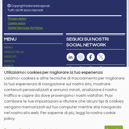
Copyright siderweb spa sb
Tutti i diritti sono riservati
Privacy policy
Cookie policy
Digital Services Act Policy
MENU
SEGUICI SUI NOSTRI
SOCIAL NETWORK
NEWS
PREZZI ITALIA
MERCATI
SERVIZI
EVENTI
ABBONAMENTI
Utilizziamo i cookies per migliorare la tua esperienza
MADE IN STEEL
Usiamo i cookies e altre tecniche di tracciamento per migliorare
NEWSLETTER
la tua esperienza di navigazione sul nostro sito, mostrare
Capitale Sociale: 190.000€ interamente versato
contenuti personalizzati e annunci mirati, analizzare il nostro
Registro delle Imprese di Brescia
traffico e capire da dove provengono i nostri visitatori. Puoi
Codice Fiscale e Partita I.V.A.:
IT03562320170
R.E.A. n. 419331
cambiare le tue impostazioni e rifiutare che alcuni tipi di cookies
vengano memorizzati sul tuo computer mentre stai navigando
www.siderweb.com: Autorizzazione del Tribunale di Brescia n. 11/2004 del 17
nel nostro sito web. Per saperne di più, leggi la nostra cookie
marzo 2004, Iscrizione al R.O.C. n. 26116.
Direttrice Responsabile:
policy.
Elisa Bonomelli
Vicedirettore Responsabile: