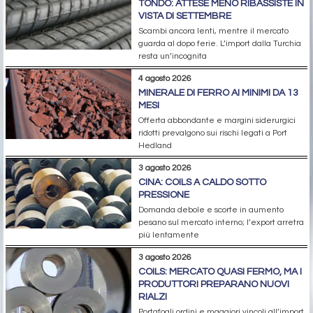
TONDO: ATTESE MENO RIBASSISTE IN
VISTA DI SETTEMBRE
Scambi ancora lenti, mentre il mercato
guarda al dopo ferie. L’import dalla Turchia
resta un’incognita
4 agosto 2026
MINERALE DI FERRO AI MINIMI DA 13
MESI
Offerta abbondante e margini siderurgici
ridotti prevalgono sui rischi legati a Port
Hedland
3 agosto 2026
CINA: COILS A CALDO SOTTO
PRESSIONE
Domanda debole e scorte in aumento
pesano sul mercato interno; l’export arretra
più lentamente
3 agosto 2026
COILS: MERCATO QUASI FERMO, MA I
PRODUTTORI PREPARANO NUOVI
RIALZI
Portafogli ordini e maggiori vincoli all’import