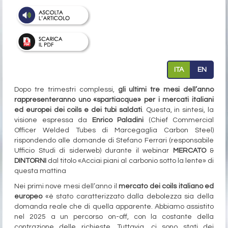
ITA
EN
Dopo tre trimestri complessi,
gli ultimi tre mesi dell’anno
rappresenteranno uno «spartiacque» per i mercati italiani
ed europei dei coils e dei tubi saldati
. Questa, in sintesi, la
visione espressa da
Enrico Paladini
(Chief Commercial
Officer Welded Tubes di Marcegaglia Carbon Steel)
rispondendo alle domande di Stefano Ferrari (responsabile
Ufficio Studi di siderweb) durante il webinar
MERCATO
&
DINTORNI
dal titolo «Acciai piani al carbonio sotto la lente» di
questa mattina
Nei primi nove mesi dell’anno il
mercato dei coils italiano ed
europeo
«è stato caratterizzato dalla debolezza sia della
domanda reale che di quella apparente. Abbiamo assistito
nel 2025 a un percorso on-off, con la costante della
contrazione delle richieste. Tuttavia, ci sono stati dei