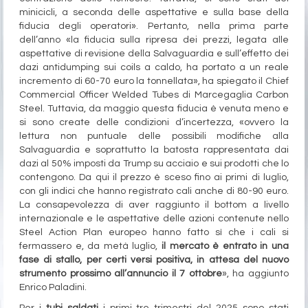
minicicli, a seconda delle aspettative e sulla base della
fiducia degli operatori». Pertanto, nella prima parte
dell’anno «la fiducia sulla ripresa dei prezzi, legata alle
aspettative di revisione della Salvaguardia e sull’effetto dei
dazi antidumping sui coils a caldo, ha portato a un reale
incremento di 60-70 euro la tonnellata», ha spiegato il Chief
Commercial Officer Welded Tubes di Marcegaglia Carbon
Steel. Tuttavia, da maggio questa fiducia è venuta meno e
si sono create delle condizioni d’incertezza, «ovvero la
lettura non puntuale delle possibili modifiche alla
Salvaguardia e soprattutto la batosta rappresentata dai
dazi al 50% imposti da Trump su acciaio e sui prodotti che lo
contengono. Da qui il prezzo è sceso fino ai primi di luglio,
con gli indici che hanno registrato cali anche di 80-90 euro.
La consapevolezza di aver raggiunto il bottom a livello
internazionale e le aspettative delle azioni contenute nello
Steel Action Plan europeo hanno fatto sì che i cali si
fermassero e, da metà luglio,
il mercato è entrato in una
fase di stallo, per certi versi positiva, in attesa del nuovo
strumento prossimo all’annuncio il 7 ottobre
», ha aggiunto
Enrico Paladini.