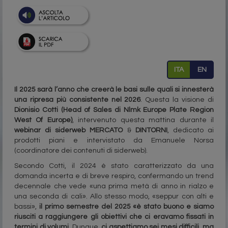
ITA
EN
Il 2025 sarà l’anno che creerà le basi sulle quali si innesterà
una ripresa più consistente nel 2026
. Questa la visione di
Dionisio Cotti (Head of Sales di Nlmk Europe Plate Region
West Of Europe)
, intervenuto questa mattina durante il
webinar di siderweb MERCATO
&
DINTORNI
, dedicato ai
prodotti piani e intervistato da Emanuele Norsa
(coordinatore dei contenuti di siderweb).
Secondo Cotti, il 2024 è stato caratterizzato da una
domanda incerta e di breve respiro, confermando un trend
decennale che vede «una prima metà di anno in rialzo e
una seconda di cali». Allo stesso modo, «seppur con alti e
bassi»,
il primo semestre del 2025 «è stato buono e siamo
riusciti a raggiungere gli obiettivi che ci eravamo fissati in
termini di volumi
. Dunque,
ci aspettiamo sei mesi difficili, ma