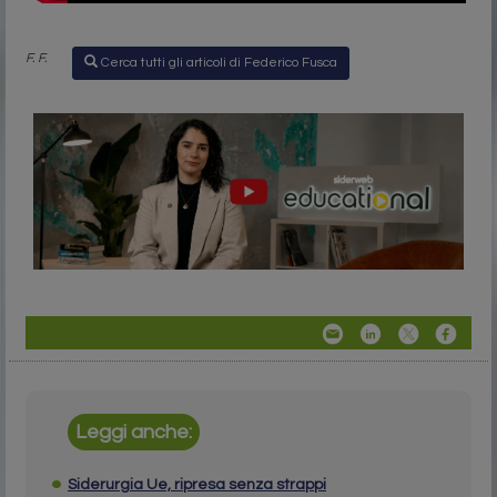
F. F.
Cerca tutti gli articoli di Federico Fusca
Leggi anche:
Siderurgia Ue, ripresa senza strappi