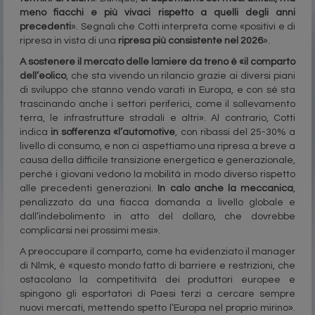
meno fiacchi e più vivaci rispetto a quelli degli anni
precedenti
». Segnali che Cotti interpreta come «positivi e di
ripresa in vista di una
ripresa più consistente nel 2026
».
A sostenere il mercato delle lamiere da treno è «il comparto
dell’eolico
, che sta vivendo un rilancio grazie ai diversi piani
di sviluppo che stanno vendo varati in Europa, e con sé sta
trascinando anche i settori periferici, come il sollevamento
terra, le infrastrutture stradali e altri». Al contrario, Cotti
indica
in sofferenza «l’automotive
, con ribassi del 25-30% a
livello di consumo, e non ci aspettiamo una ripresa a breve a
causa della difficile transizione energetica e generazionale,
perché i giovani vedono la mobilità in modo diverso rispetto
alle precedenti generazioni.
In calo anche la meccanica
,
penalizzato da una fiacca domanda a livello globale e
dall’indebolimento in atto del dollaro, che dovrebbe
complicarsi nei prossimi mesi».
A preoccupare il comparto, come ha evidenziato il manager
di Nlmk, è «questo mondo fatto di barriere e restrizioni, che
ostacolano la competitività dei produttori europee e
spingono gli esportatori di Paesi terzi a cercare sempre
nuovi mercati, mettendo spetto l’Europa nel proprio mirino».