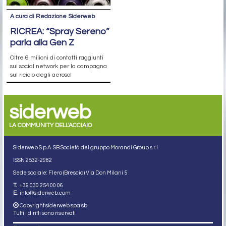
A cura di Redazione Siderweb
RICREA: “Spray Sereno”
parla alla Gen Z
Oltre 6 milioni di contatti raggiunti
sui social network per la campagna
sul riciclo degli aerosol
siderweb
LA COMMUNITY DELL'ACCIAIO
Siderweb S.p.A. SB Società del gruppo Morandi Group s.r.l.
ISSN 2532
-2982
Sede sociale: Flero (Brescia) Via Don Milani 5
T.
+39 030 254 00 06
E.
info@siderweb.com
Copyright siderweb spa sb
Tutti i diritti sono riservati