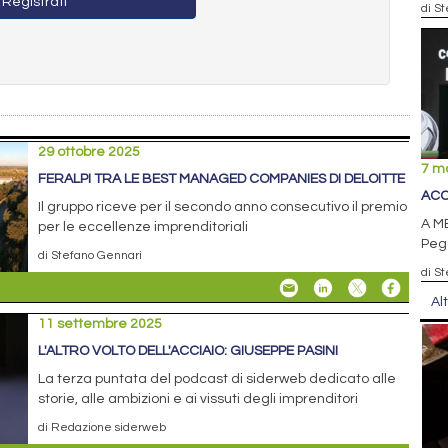
Registrati
di S
29 ottobre 2025
7 m
FERALPI TRA LE BEST MANAGED COMPANIES DI DELOITTE
ACC
Il gruppo riceve per il secondo anno consecutivo il premio
A ME
per le eccellenze imprenditoriali
Pego
di Stefano Gennari
di S
Al
11 settembre 2025
L'ALTRO VOLTO DELL'ACCIAIO: GIUSEPPE PASINI
La terza puntata del podcast di siderweb dedicato alle
storie, alle ambizioni e ai vissuti degli imprenditori
di Redazione siderweb