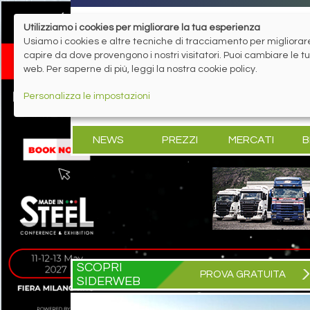
Utilizziamo i cookies per migliorare la tua esperienza
Usiamo i cookies e altre tecniche di tracciamento per migliorare 
capire da dove provengono i nostri visitatori. Puoi cambiare le 
web. Per saperne di più, leggi la nostra cookie policy.
Personalizza le impostazioni
NEWS
PREZZI
MERCATI
B
SCOPRI
PROVA GRATUITA
SIDERWEB