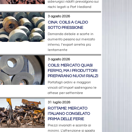
siderurgici ridotti prevalgono sui
rischi legati a Port Hedland
3 agosto 2026
CINA: COILS A CALDO
SOTTO PRESSIONE
Domanda debole e scorte in
aumento pesano sul mercato
interno; l’export arretra più
lentamente
3 agosto 2026
COILS: MERCATO QUASI
FERMO, MA I PRODUTTORI
PREPARANO NUOVI RIALZI
Portafogli ordini e maggiori
vincoli all’import sostengono le
attese per settembre
31 luglio 2026
ROTTAME: MERCATO
ITALIANO CONGELATO
PRIMA DELLE FERIE
Prezzi invariati e scambi ai
minimi. L’attenzione si sposta