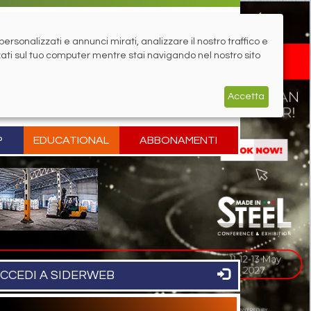
rsonalizzati e annunci mirati, analizzare il nostro traffico e
zati sul tuo computer mentre stai navigando nel nostro sito
Accetta
P
EDUCATIONAL
ABBONAMENTI
CCEDI A SIDERWEB