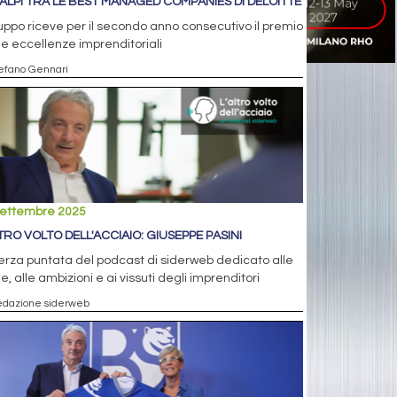
ALPI TRA LE BEST MANAGED COMPANIES DI DELOITTE
ruppo riceve per il secondo anno consecutivo il premio
le eccellenze imprenditoriali
tefano Gennari
settembre 2025
LTRO VOLTO DELL'ACCIAIO: GIUSEPPE PASINI
erza puntata del podcast di siderweb dedicato alle
ie, alle ambizioni e ai vissuti degli imprenditori
edazione siderweb