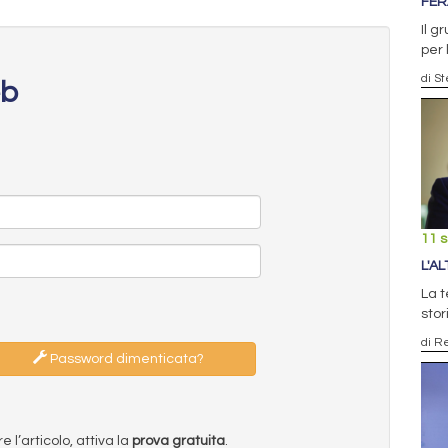
FER
Il g
per 
di S
eb
11 
L'A
La t
stor
di R
Password dimenticata?
l’articolo, attiva la
prova gratuita
.