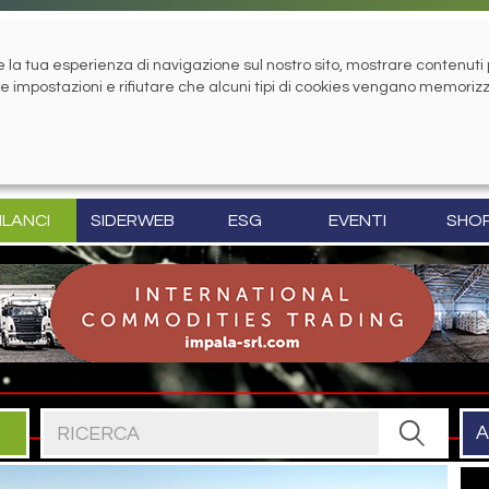
la tua esperienza di navigazione sul nostro sito, mostrare contenuti pe
tue impostazioni e rifiutare che alcuni tipi di cookies vengano memoriz
ILANCI
SIDERWEB
ESG
EVENTI
SHO
Cerca nel sito
A