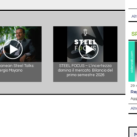
Alt
S
anean Steel Talks:
STEEL FOCUS – L’incertezza
ergio Moyano
domina il mercato. Bilancio del
primo semestre 2026
29 
r
Agg
Alt
M