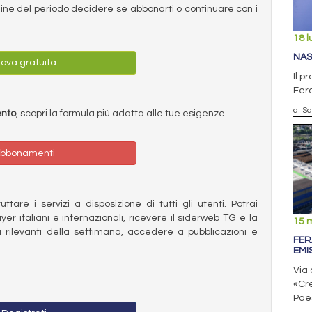
ermine del periodo decidere se abbonarti o continuare con i
18 l
NAS
ova gratuita
Il p
Fera
di S
ento
, scopri la formula più adatta alle tue esigenze.
bbonamenti
ttare i servizi a disposizione di tutti gli utenti. Potrai
ayer italiani e internazionali, ricevere il siderweb TG e la
15 
 rilevanti della settimana, accedere a pubblicazioni e
FER
EMI
Via 
«Cr
Pae