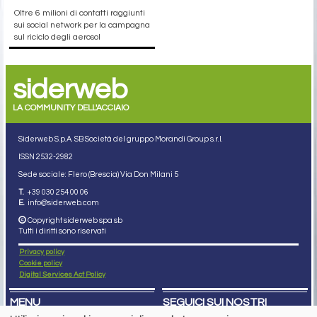
Oltre 6 milioni di contatti raggiunti
sui social network per la campagna
sul riciclo degli aerosol
siderweb
LA COMMUNITY DELL'ACCIAIO
Siderweb S.p.A. SB Società del gruppo Morandi Group s.r.l.
ISSN 2532
-2982
Sede sociale: Flero (Brescia) Via Don Milani 5
T.
+39 030 254 00 06
E.
info@siderweb.com
Copyright siderweb spa sb
Tutti i diritti sono riservati
Privacy policy
Cookie policy
Digital Services Act Policy
MENU
SEGUICI SUI NOSTRI
SOCIAL NETWORK