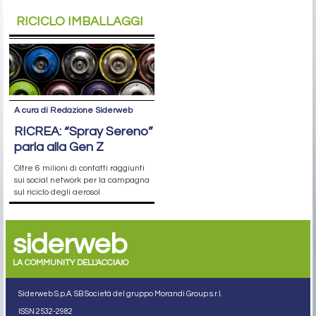
RICICLO IMBALLAGGI
A cura di Redazione Siderweb
RICREA: “Spray Sereno”
parla alla Gen Z
Oltre 6 milioni di contatti raggiunti
sui social network per la campagna
sul riciclo degli aerosol
siderweb
LA COMMUNITY DELL'ACCIAIO
Siderweb S.p.A. SB Società del gruppo Morandi Group s.r.l.
ISSN 2532
-2982