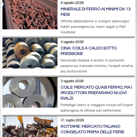
4 agosto 2026
MINERALE DI FERRO AI MINIMI DA 13
MESI
Offerta abbondante e margini siderurgici
ridotti prevalgono sui rischi legati a Port
Hedland
3 agosto 2026
CINA: COILS A CALDO SOTTO
PRESSIONE
Domanda debole e scorte in aumento
pesano sul mercato interno; l’export arretra
più lentamente
3 agosto 2026
COILS: MERCATO QUASI FERMO, MA I
PRODUTTORI PREPARANO NUOVI
RIALZI
Portafogli ordini e maggiori vincoli all’import
sostengono le attese per settembre
31 luglio 2026
ROTTAME: MERCATO ITALIANO
CONGELATO PRIMA DELLE FERIE