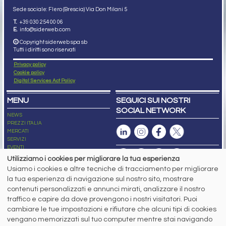
Sede sociale: Flero (Brescia) Via Don Milani 5
T.
+39 030 254 00 06
E.
info@siderweb.com
Copyright siderweb spa sb
Tutti i diritti sono riservati
Privacy policy
Cookie policy
Digital Services Act Policy
MENU
SEGUICI SUI NOSTRI
SOCIAL NETWORK
NEWS
PREZZI ITALIA
MERCATI
SERVIZI
EVENTI
ABBONAMENTI
Utilizziamo i cookies per migliorare la tua esperienza
MADE IN STEEL
Usiamo i cookies e altre tecniche di tracciamento per migliorare
NEWSLETTER
la tua esperienza di navigazione sul nostro sito, mostrare
Capitale Sociale: 190.000€ interamente versato
contenuti personalizzati e annunci mirati, analizzare il nostro
Registro delle Imprese di Brescia
traffico e capire da dove provengono i nostri visitatori. Puoi
Codice Fiscale e Partita I.V.A.:
IT03562320170
R.E.A. n. 419331
cambiare le tue impostazioni e rifiutare che alcuni tipi di cookies
vengano memorizzati sul tuo computer mentre stai navigando
www.siderweb.com: Autorizzazione del Tribunale di Brescia n. 11/2004 del 17