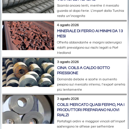
Scambi ancora lenti, mentre il mercato
guarda al dopo ferie. L’import dalla Turchia
resta un’incognita
4 agosto 2026
MINERALE DI FERRO AI MINIMI DA 13
MESI
Offerta abbondante e margini siderurgici
ridotti prevalgono sui rischi legati a Port
Hedland
3 agosto 2026
CINA: COILS A CALDO SOTTO
PRESSIONE
Domanda debole e scorte in aumento
pesano sul mercato interno; l’export arretra
più lentamente
3 agosto 2026
COILS: MERCATO QUASI FERMO, MA I
PRODUTTORI PREPARANO NUOVI
RIALZI
Portafogli ordini e maggiori vincoli all’import
sostengono le attese per settembre