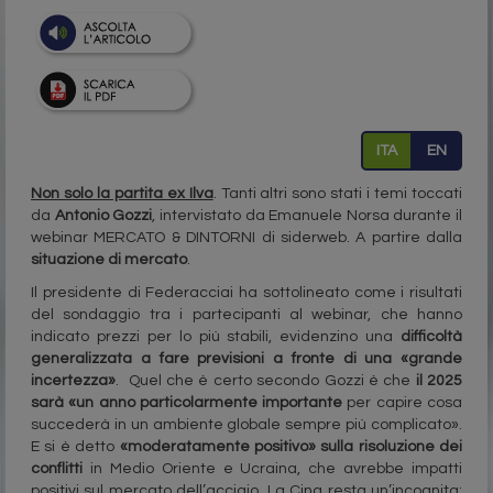
ITA
EN
Non solo la partita ex Ilva
. Tanti altri sono stati i temi toccati
da
Antonio Gozzi
, intervistato da Emanuele Norsa durante il
webinar MERCATO & DINTORNI di siderweb. A partire dalla
situazione di mercato
.
Il presidente di Federacciai ha sottolineato come i risultati
del sondaggio tra i partecipanti al webinar, che hanno
indicato prezzi per lo più stabili, evidenzino una
difficoltà
generalizzata a fare previsioni a fronte di una «grande
incertezza»
.
Quel che è certo secondo Gozzi è che
il 2025
sarà «un anno particolarmente importante
per capire cosa
succederà in un ambiente globale sempre più complicato».
E si è detto
«moderatamente positivo» sulla risoluzione dei
conflitti
in Medio Oriente e Ucraina, che avrebbe impatti
positivi sul mercato dell’acciaio. La Cina resta un’incognita: