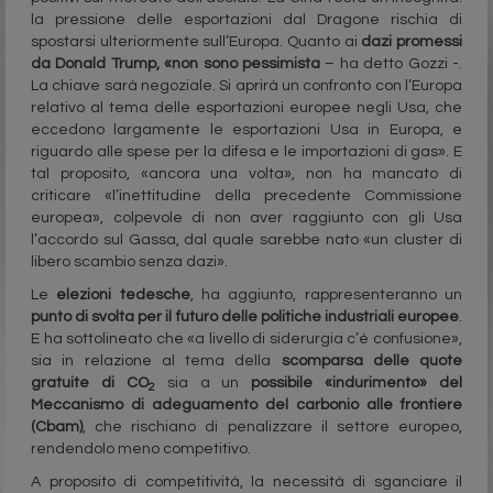
la pressione delle esportazioni dal Dragone rischia di
spostarsi ulteriormente sull’Europa. Quanto ai
dazi promessi
da Donald Trump, «non sono pessimista
– ha detto Gozzi -.
La chiave sarà negoziale. Si aprirà un confronto con l’Europa
relativo al tema delle esportazioni europee negli Usa, che
eccedono largamente le esportazioni Usa in Europa, e
riguardo alle spese per la difesa e le importazioni di gas». E
tal proposito, «ancora una volta», non ha mancato di
criticare «l’inettitudine della precedente Commissione
europea», colpevole di non aver raggiunto con gli Usa
l’accordo sul Gassa, dal quale sarebbe nato «un cluster di
libero scambio senza dazi».
Le
elezioni tedesche
, ha aggiunto, rappresenteranno un
punto di svolta per il futuro delle politiche industriali europee
.
E ha sottolineato che «a livello di siderurgia c’è confusione»,
sia in relazione al tema della
scomparsa delle quote
gratuite di CO
sia a un
possibile «indurimento» del
2
Meccanismo di adeguamento del carbonio alle frontiere
(Cbam)
, che rischiano di penalizzare il settore europeo,
rendendolo meno competitivo.
A proposito di competitività, la necessità di sganciare il