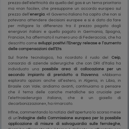
prezzo dell'elettricità da quello del gas è un tema prioritario
ma «non facile», che presuppone un accordo europeo sul
prezzo dell’
energia
. «Il Governo italiano ha capito che non si
potevano attendere decisioni europee e si è dato da fare
per mitigare la differenza tra il prezzo pagato dagli
energivori italiani e quello pagato in Germania, Spagna,
Francia», ha affermato il numero uno di Federacciai, che ha
descritto come
sviluppi positivi l’Energy release e l’aumento
delle compensazioni dell’Ets
.
Sul fronte tecnologico, ha ricordato il ruolo del
Ceip
,
consorzio di aziende siderurgiche che con DRI d’Italia ha
individuato una
possibile area di collocazione per un
secondo impianto di preridotto a Ravenna
. «Abbiamo
esplorato opzioni anche all’estero, in Algeria, in Libia, in
Brasile con Vale; andiamo avanti, continuiamo a pensare
che il tema delle cariche metalliche sia cruciale per
l’elettrosiderurgia italiana, che è un gioiello di
decarbonizzazione», ha rimarcato.
Infine, commentando la notizia dell'apertura lo scorso mese
di un’
indagine della Commissione europea per la possibile
applicazione di misure di salvaguardia sulle ferroleghe
,