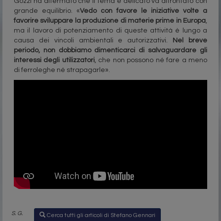
Gozzi ha affermato che il tema è delicato va affrontato con
grande equilibrio. «
Vedo con favore le iniziative volte a
favorire sviluppare la produzione di materie prime in Europa
,
ma il lavoro di potenziamento di queste attività è lungo a
causa dei vincoli ambientali e autorizzativi.
Nel breve
periodo, non dobbiamo dimenticarci di salvaguardare gli
interessi degli utilizzatori
, che non possono né fare a meno
di ferroleghe né strapagarle».
S. G.
Cerca tutti gli articoli di Stefano Gennari