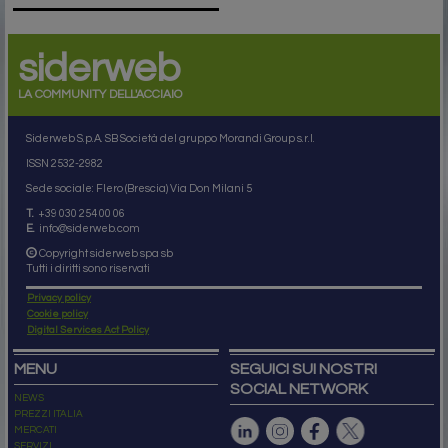
siderweb
LA COMMUNITY DELL'ACCIAIO
Siderweb S.p.A. SB Società del gruppo Morandi Group s.r.l.
ISSN 2532
-2982
Sede sociale: Flero (Brescia) Via Don Milani 5
T.
+39 030 254 00 06
E.
info@siderweb.com
Copyright siderweb spa sb
Tutti i diritti sono riservati
Privacy policy
Cookie policy
Digital Services Act Policy
MENU
SEGUICI SUI NOSTRI
SOCIAL NETWORK
NEWS
PREZZI ITALIA
MERCATI
SERVIZI