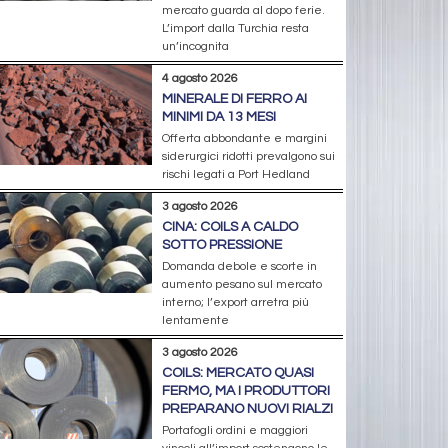
mercato guarda al dopo ferie.
L’import dalla Turchia resta
un’incognita
4 agosto 2026
MINERALE DI FERRO AI
MINIMI DA 13 MESI
Offerta abbondante e margini
siderurgici ridotti prevalgono sui
rischi legati a Port Hedland
3 agosto 2026
CINA: COILS A CALDO
SOTTO PRESSIONE
Domanda debole e scorte in
aumento pesano sul mercato
interno; l’export arretra più
lentamente
3 agosto 2026
COILS: MERCATO QUASI
FERMO, MA I PRODUTTORI
PREPARANO NUOVI RIALZI
Portafogli ordini e maggiori