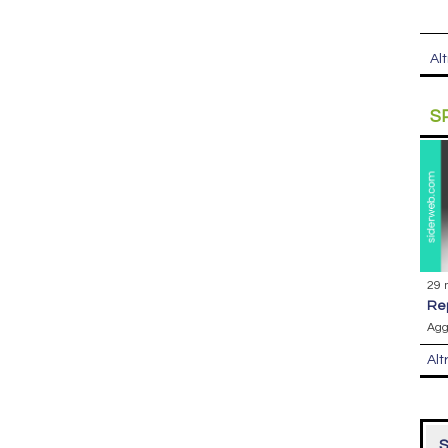
Alt
S
29 
r
Agg
Alt
S