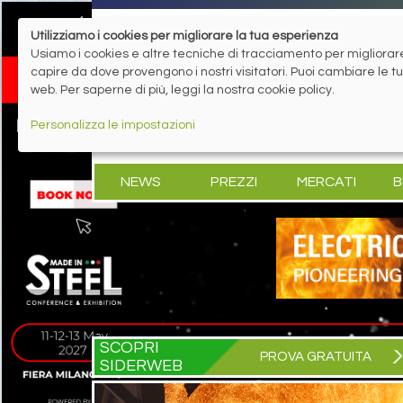
Utilizziamo i cookies per migliorare la tua esperienza
Usiamo i cookies e altre tecniche di tracciamento per migliorare 
capire da dove provengono i nostri visitatori. Puoi cambiare le 
web. Per saperne di più, leggi la nostra cookie policy.
Personalizza le impostazioni
NEWS
PREZZI
MERCATI
B
SCOPRI
PROVA GRATUITA
SIDERWEB