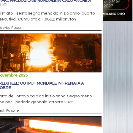
IAIO, PRODUZIONE MONDIALE IN CALO ANCHE A
LIO
strato il sesto segno meno da inizio anno (quarto
ecutivo). Cumulato a 1.086,2 milioni/ton
ederico Fusca
novembre 2025
LDSTEEL: OUTPUT MONDIALE IN FRENATA A
TOBRE
ratta dell’ottavo calo da inizio anno. Segno meno
e per il periodo gennaio-ottobre 2025
arah Falsone