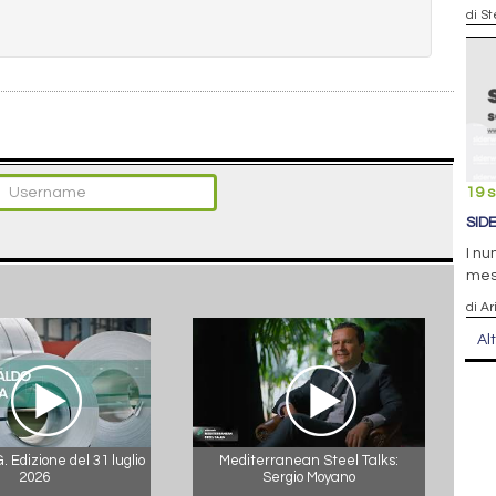
di S
19 
SID
I nu
me
di Ar
Al
 Edizione del 31 luglio
Mediterranean Steel Talks:
2026
Sergio Moyano