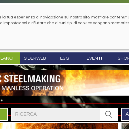
la tua esperienza di navigazione sul nostro sito, mostrare contenuti pe
tue impostazioni e rifiutare che alcuni tipi di cookies vengano memoriz
ILANCI
SIDERWEB
ESG
EVENTI
SHO
Cerca nel sito
A