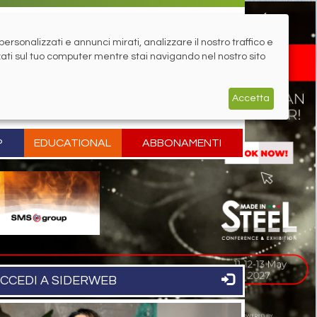
rsonalizzati e annunci mirati, analizzare il nostro traffico e
zati sul tuo computer mentre stai navigando nel nostro sito
Accetta
P
EDUCATIONAL
ABBONAMENTI
CCEDI A SIDERWEB