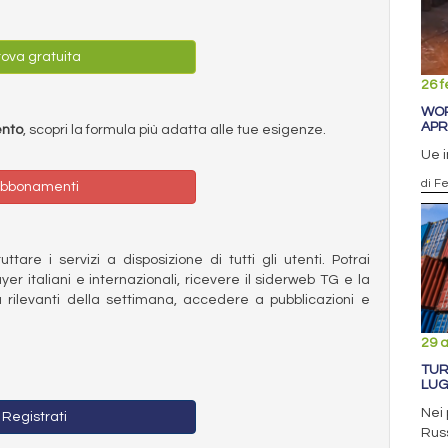
ova gratuita
26 f
WOR
APR
ento
, scopri la formula più adatta alle tue esigenze.
Ue i
di F
bbonamenti
ttare i servizi a disposizione di tutti gli utenti. Potrai
ayer italiani e internazionali, ricevere il siderweb TG e la
 rilevanti della settimana, accedere a pubblicazioni e
29 
TUR
LUG
Nei 
Registrati
Russ