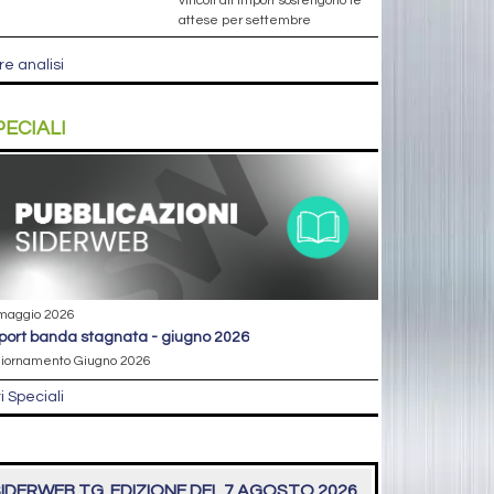
vincoli all’import sostengono le
attese per settembre
re analisi
PECIALI
maggio 2026
eport banda stagnata - giugno 2026
iornamento Giugno 2026
ri Speciali
IDERWEB TG. EDIZIONE DEL 7 AGOSTO 2026