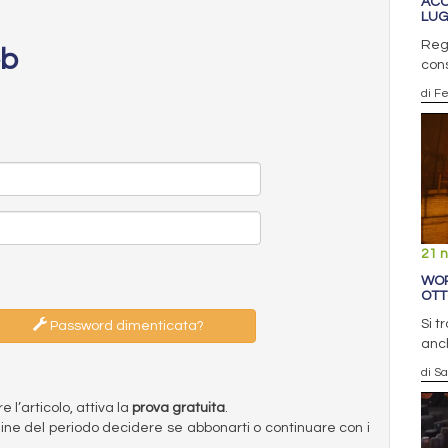
ACC
LUG
Regi
eb
cons
di F
21 
WOR
OT
Si t
Password dimenticata?
anch
di S
l’articolo, attiva la
prova gratuita
.
ermine del periodo decidere se abbonarti o continuare con i