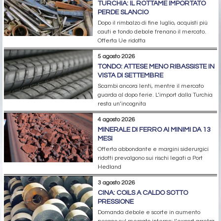
TURCHIA: IL ROTTAME IMPORTATO
PERDE SLANCIO
Dopo il rimbalzo di fine luglio, acquisti più
cauti e tondo debole frenano il mercato.
Offerta Ue ridotta
5 agosto 2026
TONDO: ATTESE MENO RIBASSISTE IN
VISTA DI SETTEMBRE
Scambi ancora lenti, mentre il mercato
guarda al dopo ferie. L’import dalla Turchia
resta un’incognita
4 agosto 2026
MINERALE DI FERRO AI MINIMI DA 13
MESI
Offerta abbondante e margini siderurgici
ridotti prevalgono sui rischi legati a Port
Hedland
3 agosto 2026
CINA: COILS A CALDO SOTTO
PRESSIONE
Domanda debole e scorte in aumento