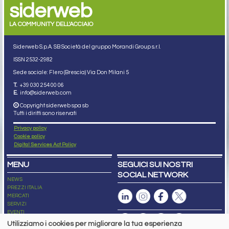
siderweb
LA COMMUNITY DELL'ACCIAIO
Siderweb S.p.A. SB Società del gruppo Morandi Group s.r.l.
ISSN 2532
-2982
Sede sociale: Flero (Brescia) Via Don Milani 5
T.
+39 030 254 00 06
E.
info@siderweb.com
Copyright siderweb spa sb
Tutti i diritti sono riservati
Privacy policy
Cookie policy
Digital Services Act Policy
MENU
SEGUICI SUI NOSTRI
SOCIAL NETWORK
NEWS
PREZZI ITALIA
MERCATI
SERVIZI
EVENTI
ABBONAMENTI
Utilizziamo i cookies per migliorare la tua esperienza
MADE IN STEEL