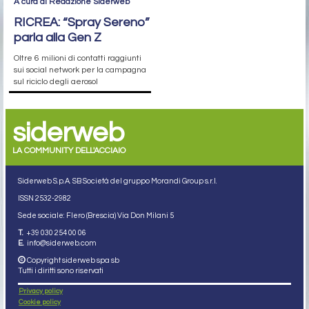
A cura di Redazione Siderweb
RICREA: “Spray Sereno”
parla alla Gen Z
Oltre 6 milioni di contatti raggiunti
sui social network per la campagna
sul riciclo degli aerosol
siderweb
LA COMMUNITY DELL'ACCIAIO
Siderweb S.p.A. SB Società del gruppo Morandi Group s.r.l.
ISSN 2532
-2982
Sede sociale: Flero (Brescia) Via Don Milani 5
T.
+39 030 254 00 06
E.
info@siderweb.com
Copyright siderweb spa sb
Tutti i diritti sono riservati
Privacy policy
Cookie policy