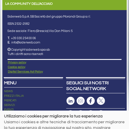
LA COMMUNITY DELL'ACCIAIO
Siderweb S.p.A. SB Società del gruppo Morandi Group s.r.l.
ISSN 2532
-2982
Sede sociale: Flero (Brescia) Via Don Milani 5
T.
+39 030 254 00 06
E.
info@siderweb.com
Copyright siderweb spa sb
Tutti i diritti sono riservati
Privacy policy
Cookie policy
Digital Services Act Policy
MENU
SEGUICI SUI NOSTRI
SOCIAL NETWORK
NEWS
PREZZI ITALIA
MERCATI
SERVIZI
EVENTI
ABBONAMENTI
Utilizziamo i cookies per migliorare la tua esperienza
MADE IN STEEL
Usiamo i cookies e altre tecniche di tracciamento per migliorare
NEWSLETTER
la tua esperienza di navigazione sul nostro sito, mostrare