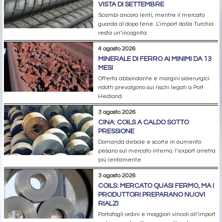
VISTA DI SETTEMBRE
Scambi ancora lenti, mentre il mercato
guarda al dopo ferie. L’import dalla Turchia
resta un’incognita
4 agosto 2026
MINERALE DI FERRO AI MINIMI DA 13
MESI
Offerta abbondante e margini siderurgici
ridotti prevalgono sui rischi legati a Port
Hedland
3 agosto 2026
CINA: COILS A CALDO SOTTO
PRESSIONE
Domanda debole e scorte in aumento
pesano sul mercato interno; l’export arretra
più lentamente
3 agosto 2026
COILS: MERCATO QUASI FERMO, MA I
PRODUTTORI PREPARANO NUOVI
RIALZI
Portafogli ordini e maggiori vincoli all’import