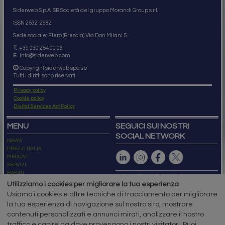
Siderweb S.p.A. SB Società del gruppo Morandi Group s.r.l.
ISSN 2532
-2982
Sede sociale: Flero (Brescia) Via Don Milani 5
T.
+39 030 254 00 06
E.
info@siderweb.com
Copyright siderweb spa sb
Tutti i diritti sono riservati
Privacy policy
Cookie policy
Digital Services Act Policy
MENU
SEGUICI SUI NOSTRI
SOCIAL NETWORK
NEWS
PREZZI ITALIA
MERCATI
SERVIZI
EVENTI
ABBONAMENTI
Utilizziamo i cookies per migliorare la tua esperienza
MADE IN STEEL
Usiamo i cookies e altre tecniche di tracciamento per migliorare
NEWSLETTER
la tua esperienza di navigazione sul nostro sito, mostrare
Capitale Sociale: 190.000€ interamente versato
contenuti personalizzati e annunci mirati, analizzare il nostro
Registro delle Imprese di Brescia
traffico e capire da dove provengono i nostri visitatori. Puoi
Codice Fiscale e Partita I.V.A.:
IT03562320170