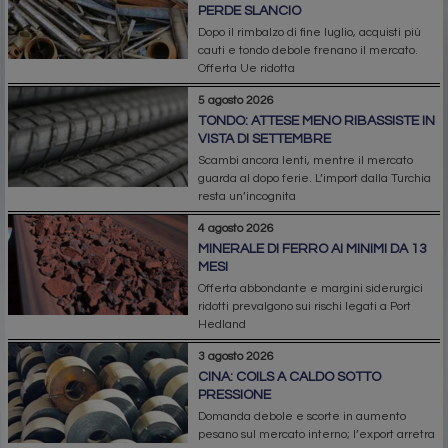
PERDE SLANCIO
Dopo il rimbalzo di fine luglio, acquisti più
cauti e tondo debole frenano il mercato.
Offerta Ue ridotta
5 agosto 2026
TONDO: ATTESE MENO RIBASSISTE IN
VISTA DI SETTEMBRE
Scambi ancora lenti, mentre il mercato
guarda al dopo ferie. L’import dalla Turchia
resta un’incognita
4 agosto 2026
MINERALE DI FERRO AI MINIMI DA 13
MESI
Offerta abbondante e margini siderurgici
ridotti prevalgono sui rischi legati a Port
Hedland
3 agosto 2026
CINA: COILS A CALDO SOTTO
PRESSIONE
Domanda debole e scorte in aumento
pesano sul mercato interno; l’export arretra