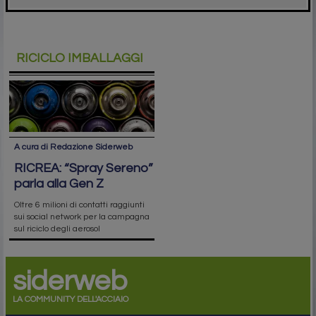
RICICLO IMBALLAGGI
A cura di Redazione Siderweb
RICREA: “Spray Sereno”
parla alla Gen Z
Oltre 6 milioni di contatti raggiunti
sui social network per la campagna
sul riciclo degli aerosol
siderweb
LA COMMUNITY DELL'ACCIAIO