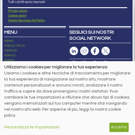
Tutti i diritti sono riservati
Privacy policy
Cookie policy
Digital Services Act Policy
MENU
SEGUICI SUI NOSTRI
SOCIAL NETWORK
NEWS
PREZZI ITALIA
MERCATI
SERVIZI
EVENTI
ABBONAMENTI
Utilizziamo i cookies per migliorare la tua esperienza
MADE IN STEEL
Usiamo i cookies e altre tecniche di tracciamento per migliorare
NEWSLETTER
la tua esperienza di navigazione sul nostro sito, mostrare
Capitale Sociale: 190.000€ interamente versato
contenuti personalizzati e annunci mirati, analizzare il nostro
Registro delle Imprese di Brescia
traffico e capire da dove provengono i nostri visitatori. Puoi
Codice Fiscale e Partita I.V.A.:
IT03562320170
R.E.A. n. 419331
cambiare le tue impostazioni e rifiutare che alcuni tipi di cookies
vengano memorizzati sul tuo computer mentre stai navigando
www.siderweb.com: Autorizzazione del Tribunale di Brescia n. 11/2004 del 17
nel nostro sito web. Per saperne di più, leggi la nostra cookie
marzo 2004, Iscrizione al R.O.C. n. 26116.
Direttrice Responsabile:
policy.
Elisa Bonomelli
Vicedirettore Responsabile:
Personalizza le impostazioni
Accetta
Stefano Gennari