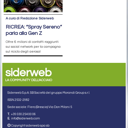
A cura di Redazione Siderweb
RICREA: “Spray Sereno”
parla alla Gen Z
Oltre 6 milioni di contatti raggiunti
sui social network per la campagna
sul riciclo degli aerosol
siderweb
LA COMMUNITY DELL'ACCIAIO
Siderweb S.p.A. SB Società del gruppo Morandi Group s.r.l.
ISSN 2532
-2982
Sede sociale: Flero (Brescia) Via Don Milani 5
T.
+39 030 254 00 06
E.
info@siderweb.com
Copyright siderweb spa sb