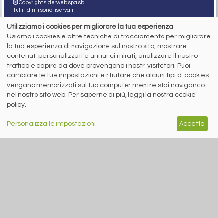
Copyright siderweb spa sb
Tutti i diritti sono riservati
Privacy policy
Utilizziamo i cookies per migliorare la tua esperienza
Cookie policy
Usiamo i cookies e altre tecniche di tracciamento per migliorare
Digital Services Act Policy
la tua esperienza di navigazione sul nostro sito, mostrare
contenuti personalizzati e annunci mirati, analizzare il nostro
MENU
SEGUICI SUI NOSTRI
traffico e capire da dove provengono i nostri visitatori. Puoi
SOCIAL NETWORK
NEWS
cambiare le tue impostazioni e rifiutare che alcuni tipi di cookies
PREZZI ITALIA
vengano memorizzati sul tuo computer mentre stai navigando
MERCATI
nel nostro sito web. Per saperne di più, leggi la nostra cookie
SERVIZI
policy.
EVENTI
ABBONAMENTI
MADE IN STEEL
Personalizza le impostazioni
Accetta
NEWSLETTER
Capitale Sociale: 190.000€ interamente versato
Registro delle Imprese di Brescia
Codice Fiscale e Partita I.V.A.:
IT03562320170
R.E.A. n. 419331
www.siderweb.com: Autorizzazione del Tribunale di Brescia n. 11/2004 del 17
marzo 2004, Iscrizione al R.O.C. n. 26116.
Direttrice Responsabile:
Elisa Bonomelli
Vicedirettore Responsabile:
Stefano Gennari