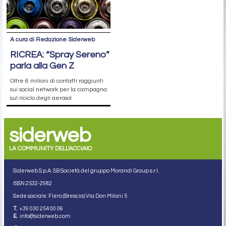
A cura di Redazione Siderweb
RICREA: “Spray Sereno”
parla alla Gen Z
Oltre 6 milioni di contatti raggiunti
sui social network per la campagna
sul riciclo degli aerosol
siderweb
LA COMMUNITY DELL'ACCIAIO
Siderweb S.p.A. SB Società del gruppo Morandi Group s.r.l.
ISSN 2532
-2982
Sede sociale: Flero (Brescia) Via Don Milani 5
T.
+39 030 254 00 06
E.
info@siderweb.com