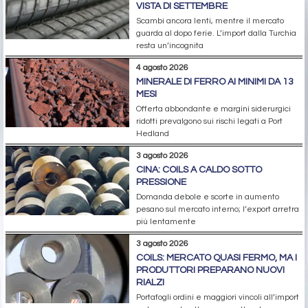
VISTA DI SETTEMBRE
Scambi ancora lenti, mentre il mercato
guarda al dopo ferie. L’import dalla Turchia
resta un’incognita
4 agosto 2026
MINERALE DI FERRO AI MINIMI DA 13
MESI
Offerta abbondante e margini siderurgici
ridotti prevalgono sui rischi legati a Port
Hedland
3 agosto 2026
CINA: COILS A CALDO SOTTO
PRESSIONE
Domanda debole e scorte in aumento
pesano sul mercato interno; l’export arretra
più lentamente
3 agosto 2026
COILS: MERCATO QUASI FERMO, MA I
PRODUTTORI PREPARANO NUOVI
RIALZI
Portafogli ordini e maggiori vincoli all’import