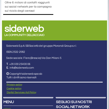
Oltre 6 milioni di contatti raggiunti
sui social network per la campagna
sul riciclo degli aerosol
siderweb
LA COMMUNITY DELL'ACCIAIO
Siderweb S.p.A. SB Società del gruppo Morandi Group s.r.l.
ISSN 2532
-2982
Sede sociale: Flero (Brescia) Via Don Milani 5
T.
+39 030 254 00 06
E.
info@siderweb.com
Copyright siderweb spa sb
Tutti i diritti sono riservati
Privacy policy
Cookie policy
Digital Services Act Policy
MENU
SEGUICI SUI NOSTRI
SOCIAL NETWORK
NEWS