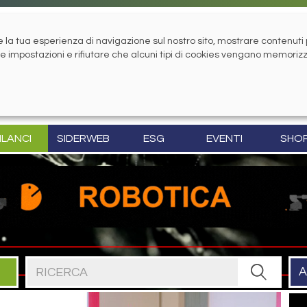
la tua esperienza di navigazione sul nostro sito, mostrare contenuti pe
tue impostazioni e rifiutare che alcuni tipi di cookies vengano memoriz
ILANCI
SIDERWEB
ESG
EVENTI
SHO
Cerca nel sito
A