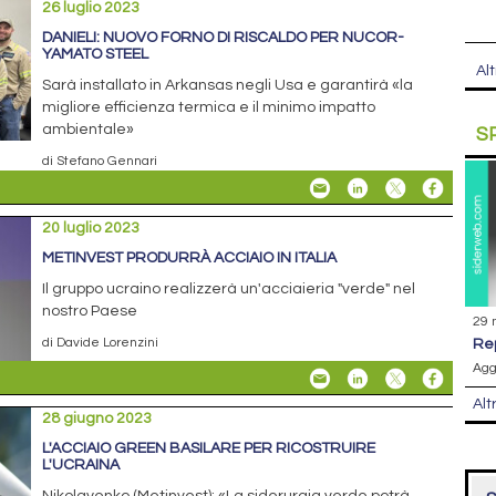
26 luglio 2023
DANIELI: NUOVO FORNO DI RISCALDO PER NUCOR-
YAMATO STEEL
Alt
Sarà installato in Arkansas negli Usa e garantirà «la
migliore efficienza termica e il minimo impatto
ambientale»
S
di Stefano Gennari
20 luglio 2023
METINVEST PRODURRÀ ACCIAIO IN ITALIA
Il gruppo ucraino realizzerà un'acciaieria "verde" nel
nostro Paese
29 
di Davide Lorenzini
r
Agg
Alt
28 giugno 2023
L'ACCIAIO GREEN BASILARE PER RICOSTRUIRE
L'UCRAINA