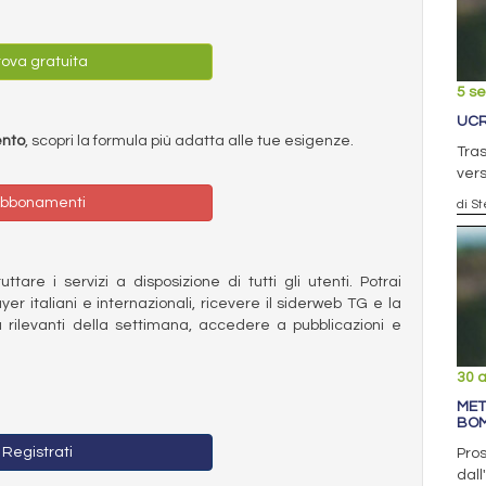
ova gratuita
5 s
UCR
ento
, scopri la formula più adatta alle tue esigenze.
Tras
vers
bbonamenti
di S
ttare i servizi a disposizione di tutti gli utenti. Potrai
ayer italiani e internazionali, ricevere il siderweb TG e la
 rilevanti della settimana, accedere a pubblicazioni e
30 
MET
BOM
Registrati
Pros
dall