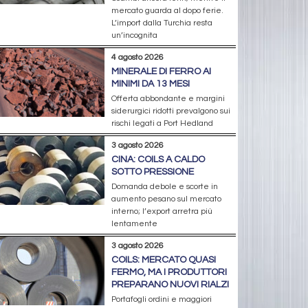
mercato guarda al dopo ferie.
L’import dalla Turchia resta
un’incognita
4 agosto 2026
MINERALE DI FERRO AI
MINIMI DA 13 MESI
Offerta abbondante e margini
siderurgici ridotti prevalgono sui
rischi legati a Port Hedland
3 agosto 2026
CINA: COILS A CALDO
SOTTO PRESSIONE
Domanda debole e scorte in
aumento pesano sul mercato
interno; l’export arretra più
lentamente
3 agosto 2026
COILS: MERCATO QUASI
FERMO, MA I PRODUTTORI
PREPARANO NUOVI RIALZI
Portafogli ordini e maggiori