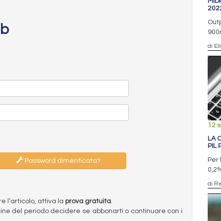
MID
202
Outp
eb
900m
di El
12 
LA 
PIL 
Per 
Password dimenticata?
0,2
di R
l’articolo, attiva la
prova gratuita
.
ermine del periodo decidere se abbonarti o continuare con i