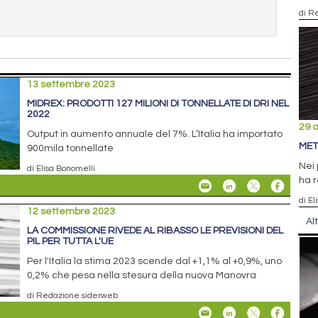
di R
13 settembre 2023
MIDREX: PRODOTTI 127 MILIONI DI TONNELLATE DI DRI NEL
2022
29 
Output in aumento annuale del 7%. L’Italia ha importato
MET
900mila tonnellate
Nei 
di Elisa Bonomelli
ha r
di El
12 settembre 2023
Al
LA COMMISSIONE RIVEDE AL RIBASSO LE PREVISIONI DEL
PIL PER TUTTA L'UE
Per l'Italia la stima 2023 scende dal +1,1% al +0,9%, uno
0,2% che pesa nella stesura della nuova Manovra
di Redazione siderweb