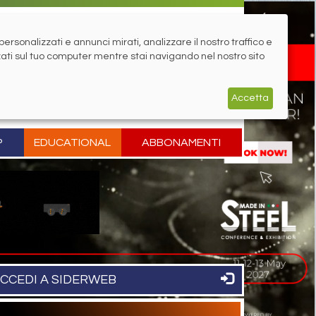
rsonalizzati e annunci mirati, analizzare il nostro traffico e
zati sul tuo computer mentre stai navigando nel nostro sito
Accetta
P
EDUCATIONAL
ABBONAMENTI
CCEDI A SIDERWEB