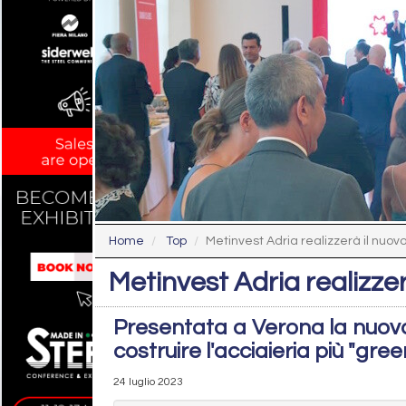
Home
Top
Metinvest Adria realizzerà il nuovo 
Metinvest Adria realizzer
Presentata a Verona la nuova 
costruire l'acciaieria più "gr
24 luglio 2023