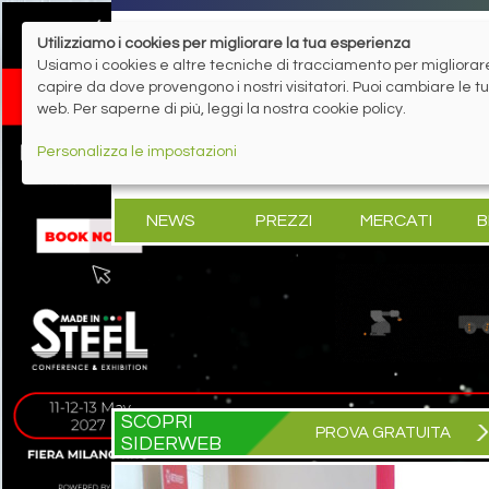
Utilizziamo i cookies per migliorare la tua esperienza
Usiamo i cookies e altre tecniche di tracciamento per migliorare 
capire da dove provengono i nostri visitatori. Puoi cambiare le 
web. Per saperne di più, leggi la nostra cookie policy.
Personalizza le impostazioni
NEWS
PREZZI
MERCATI
B
SCOPRI
PROVA GRATUITA
SIDERWEB