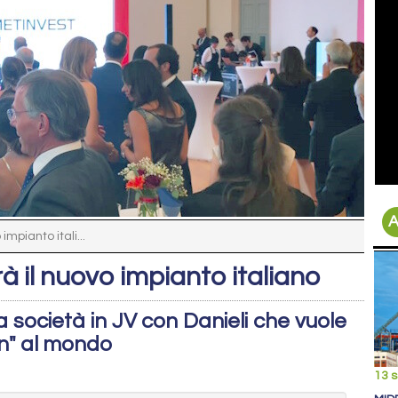
A
impianto itali...
à il nuovo impianto italiano
società in JV con Danieli che vuole
een" al mondo
13 