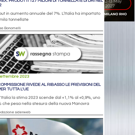
REX: PRODOTTI 127 MILIONI DI TONNELLATE DI DRI NEL
2
ut in aumento annuale del 7%. L’Italia ha importato
ila tonnellate
isa Bonomelli
settembre 2023
COMMISSIONE RIVEDE AL RIBASSO LE PREVISIONI DEL
PER TUTTA L'UE
l'Italia la stima 2023 scende dal +1,1% al +0,9%, uno
% che pesa nella stesura della nuova Manovra
edazione siderweb