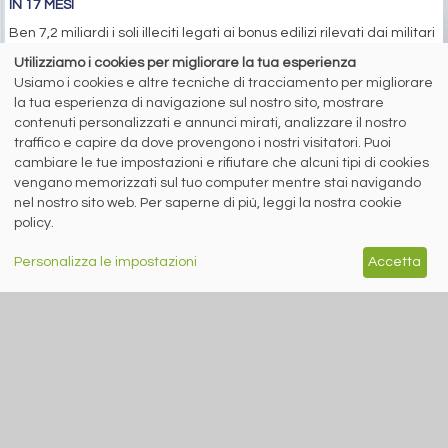
IN 17 MESI
Ben 7,2 miliardi i soli illeciti legati ai bonus edilizi rilevati dai militari
tra il 2021 e il 2022
Utilizziamo i cookies per migliorare la tua esperienza
di Redazione siderweb
Usiamo i cookies e altre tecniche di tracciamento per migliorare
la tua esperienza di navigazione sul nostro sito, mostrare
Altre News
contenuti personalizzati e annunci mirati, analizzare il nostro
traffico e capire da dove provengono i nostri visitatori. Puoi
cambiare le tue impostazioni e rifiutare che alcuni tipi di cookies
vengano memorizzati sul tuo computer mentre stai navigando
nel nostro sito web. Per saperne di più, leggi la nostra cookie
policy.
Personalizza le impostazioni
Accetta
MERCATI