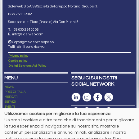
Siderweb S.p.A. SB Società del gruppo Morandi Group s.r.l.
ISSN 2532
-2982
Sede sociale: Flero (Brescia) Via Don Milani 5
T.
+39 030 254 00 06
E.
info@siderweb.com
Copyright siderweb spa sb
Tutti i diritti sono riservati
Privacy policy
Cookie policy
Digital Services Act Policy
MENU
SEGUICI SUI NOSTRI
SOCIAL NETWORK
NEWS
PREZZI ITALIA
MERCATI
SERVIZI
EVENTI
ABBONAMENTI
Utilizziamo i cookies per migliorare la tua esperienza
MADE IN STEEL
Usiamo i cookies e altre tecniche di tracciamento per migliorare
NEWSLETTER
la tua esperienza di navigazione sul nostro sito, mostrare
Capitale Sociale: 190.000€ interamente versato
contenuti personalizzati e annunci mirati, analizzare il nostro
Registro delle Imprese di Brescia
traffico e capire da dove provengono i nostri visitatori. Puoi
Codice Fiscale e Partita I.V.A.:
IT03562320170