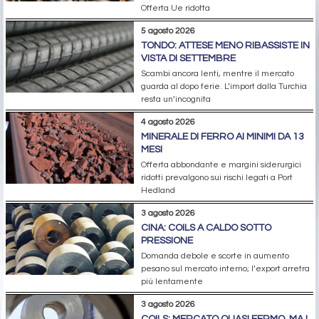
Offerta Ue ridotta
5 agosto 2026
TONDO: ATTESE MENO RIBASSISTE IN
VISTA DI SETTEMBRE
Scambi ancora lenti, mentre il mercato
guarda al dopo ferie. L’import dalla Turchia
resta un’incognita
4 agosto 2026
MINERALE DI FERRO AI MINIMI DA 13
MESI
Offerta abbondante e margini siderurgici
ridotti prevalgono sui rischi legati a Port
Hedland
3 agosto 2026
CINA: COILS A CALDO SOTTO
PRESSIONE
Domanda debole e scorte in aumento
pesano sul mercato interno; l’export arretra
più lentamente
3 agosto 2026
COILS: MERCATO QUASI FERMO, MA I