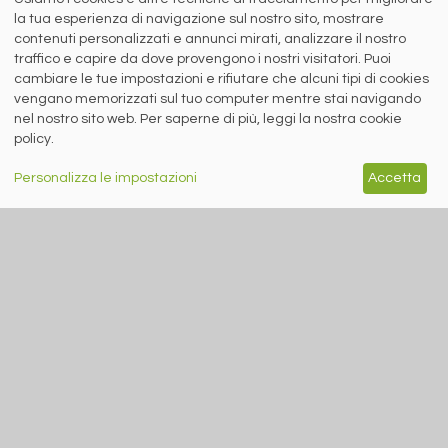
sui social network per la campagna
la tua esperienza di navigazione sul nostro sito, mostrare
sul riciclo degli aerosol
contenuti personalizzati e annunci mirati, analizzare il nostro
traffico e capire da dove provengono i nostri visitatori. Puoi
cambiare le tue impostazioni e rifiutare che alcuni tipi di cookies
siderweb
vengano memorizzati sul tuo computer mentre stai navigando
nel nostro sito web. Per saperne di più, leggi la nostra cookie
LA COMMUNITY DELL'ACCIAIO
policy.
Siderweb S.p.A. SB Società del gruppo Morandi Group s.r.l.
Personalizza le impostazioni
Accetta
ISSN 2532
-2982
Sede sociale: Flero (Brescia) Via Don Milani 5
T.
+39 030 254 00 06
E.
info@siderweb.com
Copyright siderweb spa sb
Tutti i diritti sono riservati
Privacy policy
Cookie policy
Digital Services Act Policy
MENU
SEGUICI SUI NOSTRI
SOCIAL NETWORK
NEWS