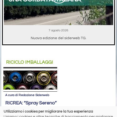
7 agosto 2026
Nuova edizione del siderweb TG.
RICICLO IMBALLAGGI
A cura di Redazione Siderweb
RICREA: “Spray Sereno”
parla alla Gen Z
Utilizziamo i cookies per migliorare la tua esperienza
Usiamo i cookies e altre tecniche di tracciamento per migliorare
Oltre 6 milioni di contatti raggiunti