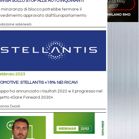
DIVISA SULLO STOP ALLE AUTO INQUINANTI
minoranza di blocco potrebbe fermare il
vvedimento approvato dall'Europarlamento
edazione siderweb
ebbraio 2023
OMOTIVE: STELLANTIS +18% NEI RICAVI
ruppo ha annunciato i risultati 2022 e il progresso nel
getto «Dare Forward 2030»
ianna Ducoli