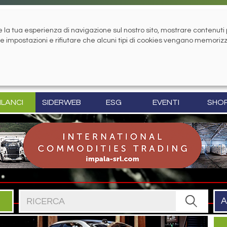
la tua esperienza di navigazione sul nostro sito, mostrare contenuti pe
tue impostazioni e rifiutare che alcuni tipi di cookies vengano memoriz
ILANCI
SIDERWEB
ESG
EVENTI
SHO
Cerca nel sito
A