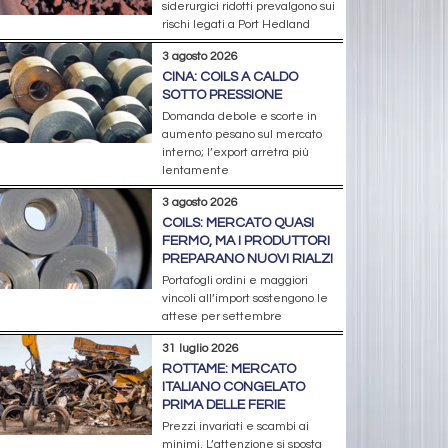
siderurgici ridotti prevalgono sui
rischi legati a Port Hedland
3 agosto 2026
CINA: COILS A CALDO
SOTTO PRESSIONE
Domanda debole e scorte in
aumento pesano sul mercato
interno; l’export arretra più
lentamente
3 agosto 2026
COILS: MERCATO QUASI
FERMO, MA I PRODUTTORI
PREPARANO NUOVI RIALZI
Portafogli ordini e maggiori
vincoli all’import sostengono le
attese per settembre
31 luglio 2026
ROTTAME: MERCATO
ITALIANO CONGELATO
PRIMA DELLE FERIE
Prezzi invariati e scambi ai
minimi. L’attenzione si sposta