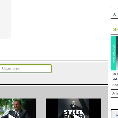
Alt
S
29 
r
Agg
Alt
M