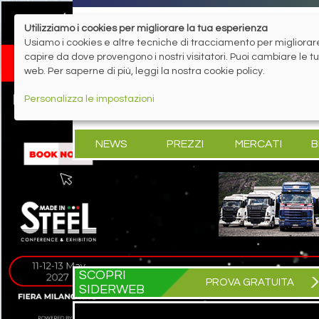
Utilizziamo i cookies per migliorare la tua esperienza
Usiamo i cookies e altre tecniche di tracciamento per migliorare 
capire da dove provengono i nostri visitatori. Puoi cambiare le 
web. Per saperne di più, leggi la nostra cookie policy.
Personalizza le impostazioni
NEWS
PREZZI
MERCATI
B
SCOPRI
PROVA GRATUITA
SIDERWEB