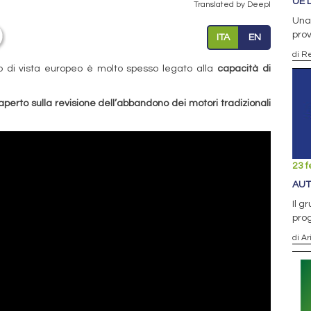
UE 
Translated by Deepl
Una 
pro
ITA
EN
di R
nto di vista europeo è molto spesso legato alla
capacità di
aperto sulla revisione dell’abbandono dei motori tradizionali
23 f
AUT
Il g
pro
di Ar