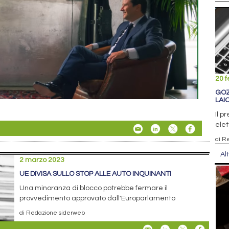
20 f
GOZ
LAI
Il p
elet
di R
Al
2 marzo 2023
UE DIVISA SULLO STOP ALLE AUTO INQUINANTI
Una minoranza di blocco potrebbe fermare il
provvedimento approvato dall'Europarlamento
di Redazione siderweb