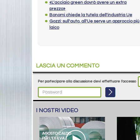
«L'acciaio green dovrà avere un extra
prezzo»
Bonomi chiede la tutela dell'industria Ue
Gozzi: sull'auto, all'Ue serve un approccio più
laico
LASCIA UN COMMENTO
Per partecipare alla discussione devi effettuare l'accesso
I NOSTRI VIDEO