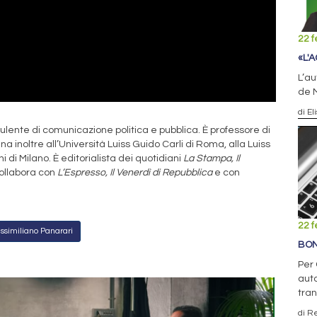
22 f
«L'
L’au
de M
di El
lente di comunicazione politica e pubblica. È professore di
 inoltre all’Università Luiss Guido Carli di Roma, alla Luiss
 di Milano. È editorialista dei quotidiani
La Stampa, Il
collabora con
L’Espresso, Il Venerdì di Repubblica
e con
22 f
Massimiliano Panarari
BON
Per 
auto
tran
di R