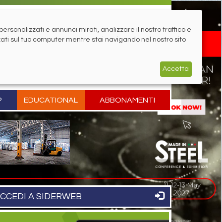
rsonalizzati e annunci mirati, analizzare il nostro traffico e
zati sul tuo computer mentre stai navigando nel nostro sito
Accetta
P
EDUCATIONAL
ABBONAMENTI
CCEDI A SIDERWEB