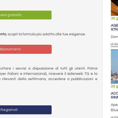
ova gratuita
30 
AGE
STR
ento
, scopri la formula più adatta alle tue esigenze.
Doma
di El
bbonamenti
ttare i servizi a disposizione di tutti gli utenti. Potrai
ayer italiani e internazionali, ricevere il siderweb TG e la
 rilevanti della settimana, accedere a pubblicazioni e
25 
ACC
RIN
Aper
Registrati
Blu
di El