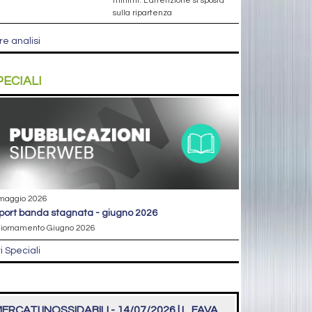
minimi. L’attenzione si sposta
sulla ripartenza
re analisi
PECIALI
maggio 2026
eport banda stagnata - giugno 2026
iornamento Giugno 2026
ri Speciali
ERCATI INOSSIDABILI - 14/07/2026 | L. FAVA