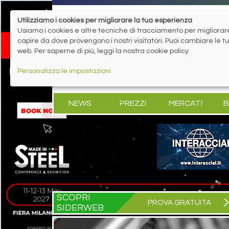
Utilizziamo i cookies per migliorare la tua esperienza
Usiamo i cookies e altre tecniche di tracciamento per migliorare 
capire da dove provengono i nostri visitatori. Puoi cambiare le 
web. Per saperne di più, leggi la nostra cookie policy.
Personalizza le impostazioni
NEWS
PREZZI
MERCATI
B
SCOPRI
PROVA GRATUITA
SIDERWEB