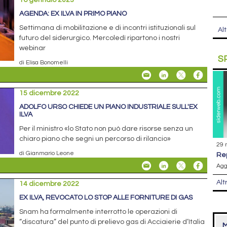
16 gennaio 2023
AGENDA: EX ILVA IN PRIMO PIANO
Settimana di mobilitazione e di incontri istituzionali sul
Alt
futuro del siderurgico. Mercoledì ripartono i nostri
webinar
S
di Elisa Bonomelli
15 dicembre 2022
ADOLFO URSO CHIEDE UN PIANO INDUSTRIALE SULL'EX
ILVA
Per il ministro «lo Stato non può dare risorse senza un
chiaro piano che segni un percorso di rilancio»
29 
di Gianmario Leone
r
Agg
Alt
14 dicembre 2022
EX ILVA, REVOCATO LO STOP ALLE FORNITURE DI GAS
Snam ha formalmente interrotto le operazioni di
“discatura” del punto di prelievo gas di Acciaierie d’Italia
M