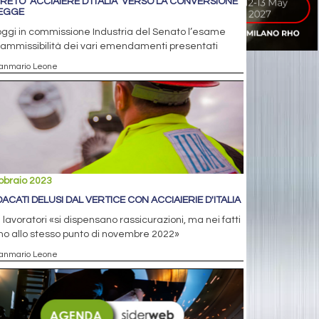
RETO "ACCIAIERE D'ITALIA" VERSO LA CONVERSIONE
LEGGE
ggi in commissione Industria del Senato l’esame
’ammissibilità dei vari emendamenti presentati
ianmario Leone
bbraio 2023
DACATI DELUSI DAL VERTICE CON ACCIAIERIE D'ITALIA
i lavoratori «si dispensano rassicurazioni, ma nei fatti
o allo stesso punto di novembre 2022»
ianmario Leone