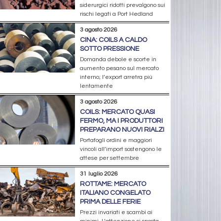
siderurgici ridotti prevalgono sui
rischi legati a Port Hedland
3 agosto 2026
CINA: COILS A CALDO
SOTTO PRESSIONE
Domanda debole e scorte in
aumento pesano sul mercato
interno; l’export arretra più
lentamente
3 agosto 2026
COILS: MERCATO QUASI
FERMO, MA I PRODUTTORI
PREPARANO NUOVI RIALZI
Portafogli ordini e maggiori
vincoli all’import sostengono le
attese per settembre
31 luglio 2026
ROTTAME: MERCATO
ITALIANO CONGELATO
PRIMA DELLE FERIE
Prezzi invariati e scambi ai