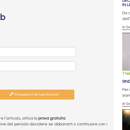
DEC
IN 
Da o
eb
dell
di G
7 fe
SIN
Per 
Password dimenticata?
siam
di G
l’articolo, attiva la
prova gratuita
.
ermine del periodo decidere se abbonarti o continuare con i