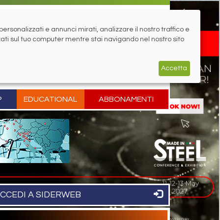
rsonalizzati e annunci mirati, analizzare il nostro traffico e
zati sul tuo computer mentre stai navigando nel nostro sito
Accetta
P
EDUCATIONAL
ABBONAMENTI
CCEDI A SIDERWEB