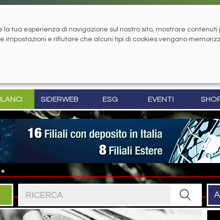
la tua esperienza di navigazione sul nostro sito, mostrare contenuti pe
tue impostazioni e rifiutare che alcuni tipi di cookies vengano memoriz
ILANCI
SIDERWEB
ESG
EVENTI
SHO
Cerca nel sito
A