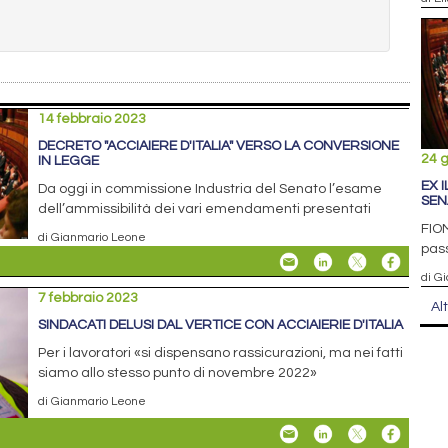
14 febbraio 2023
DECRETO "ACCIAIERE D'ITALIA" VERSO LA CONVERSIONE
24 
IN LEGGE
EX I
Da oggi in commissione Industria del Senato l’esame
SEN
dell’ammissibilità dei vari emendamenti presentati
FIOM
di Gianmario Leone
pass
di G
7 febbraio 2023
Al
SINDACATI DELUSI DAL VERTICE CON ACCIAIERIE D'ITALIA
Per i lavoratori «si dispensano rassicurazioni, ma nei fatti
siamo allo stesso punto di novembre 2022»
di Gianmario Leone