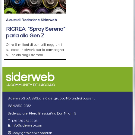
A cura di Redazione Siderweb
RICREA: “Spray Sereno”
parla alla Gen Z
Oltre 6 milioni di contatti raggiunti
sui social network per la campagna
sul riciclo degli aerosol
siderweb
LA COMMUNITY DELL'ACCIAIO
Siderweb S.p.A. SB Società del gruppo Morandi Group s.r.l.
ISSN 2532
-2982
Sede sociale: Flero (Brescia) Via Don Milani 5
T.
+39 030 254 00 06
E.
info@siderweb.com
Copyright siderweb spa sb