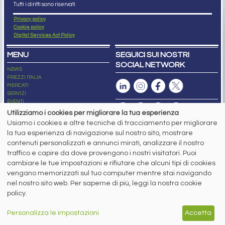
Tutti i diritti sono riservati
Privacy policy
Cookie policy
Digital Services Act Policy
MENU
SEGUICI SUI NOSTRI
SOCIAL NETWORK
NEWS
PREZZI ITALIA
MERCATI
SERVIZI
EVENTI
ABBONAMENTI
Utilizziamo i cookies per migliorare la tua esperienza
MADE IN STEEL
Usiamo i cookies e altre tecniche di tracciamento per migliorare
NEWSLETTER
la tua esperienza di navigazione sul nostro sito, mostrare
Capitale Sociale: 190.000€ interamente versato
contenuti personalizzati e annunci mirati, analizzare il nostro
Registro delle Imprese di Brescia
traffico e capire da dove provengono i nostri visitatori. Puoi
Codice Fiscale e Partita I.V.A.:
IT03562320170
R.E.A. n. 419331
cambiare le tue impostazioni e rifiutare che alcuni tipi di cookies
vengano memorizzati sul tuo computer mentre stai navigando
www.siderweb.com: Autorizzazione del Tribunale di Brescia n. 11/2004 del 17
nel nostro sito web. Per saperne di più, leggi la nostra cookie
marzo 2004, Iscrizione al R.O.C. n. 26116.
Direttrice Responsabile:
policy.
Elisa Bonomelli
Vicedirettore Responsabile:
Personalizza le impostazioni
Accetta
Stefano Gennari