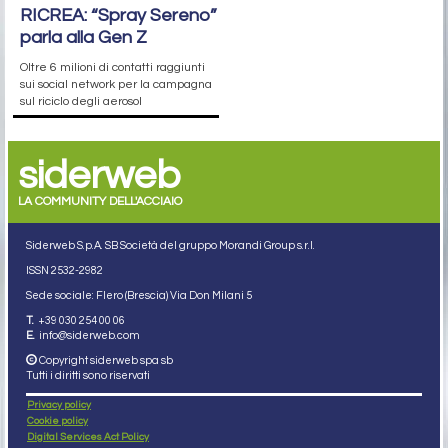
RICREA: “Spray Sereno”
parla alla Gen Z
Oltre 6 milioni di contatti raggiunti
sui social network per la campagna
sul riciclo degli aerosol
siderweb
LA COMMUNITY DELL'ACCIAIO
Siderweb S.p.A. SB Società del gruppo Morandi Group s.r.l.
ISSN 2532
-2982
Sede sociale: Flero (Brescia) Via Don Milani 5
T.
+39 030 254 00 06
E.
info@siderweb.com
Copyright siderweb spa sb
Tutti i diritti sono riservati
Privacy policy
Cookie policy
Digital Services Act Policy