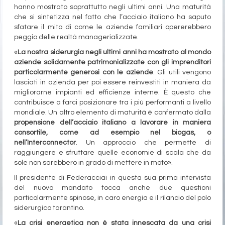
hanno mostrato soprattutto negli ultimi anni. Una maturità
che si sintetizza nel fatto che l’acciaio italiano ha saputo
sfatare il mito di come le aziende familiari opererebbero
peggio delle realtà managerializzate.
«
La nostra siderurgia negli ultimi anni ha mostrato al mondo
aziende solidamente patrimonializzate con gli imprenditori
particolarmente generosi con le aziende
. Gli utili vengono
lasciati in azienda per poi essere reinvestiti in maniera da
migliorarne impianti ed efficienze interne. È questo che
contribuisce a farci posizionare tra i più performanti a livello
mondiale. Un altro elemento di maturità è confermato dalla
propensione dell’acciaio italiano a lavorare in maniera
consortile, come ad esempio nel biogas, o
nell’Interconnector
. Un approccio che permette di
raggiungere e sfruttare quelle economie di scala che da
sole non sarebbero in grado di mettere in moto».
Il presidente di Federacciai in questa sua prima intervista
del nuovo mandato tocca anche due questioni
particolarmente spinose, in caro energia e il rilancio del polo
siderurgico tarantino.
«
La crisi energetica non è stata innescata da una crisi