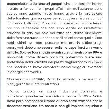
economica, ma da tensioni geopolitiche
. Tensioni che hanno
iniziato a far sentire i propri effetti sin dall’autunno dello
scorso anno quando i russi hanno avviato la rarefazione
delle forniture gas europee per raccogliere risorse con cui
finanziare l’attacco all’Ucraina. Lo stesso sta succedendo
ora con le tensioni che non sono legate ad un’effettiva
carenza di gas, ma solo dal fatto che siamo dipendenti
dalle forniture russe. Sebbene oscillazioni come quelle viste
negli ultimi 12 mesi possano mettere in difficoltà gli
energivori,
dobbiamo essere realisti e aspettarci un inverno
difficile. Solo se fossimo più avanti su strumenti come PPA e
rinnovabili, come dicevo poco fa, potremmo avere una
protezione dalla volatilità dei prezzi degli idrocarburi.
Credo
che l’acciaio nel breve diventerà uno dei maggiori investitori
in energie rinnovabili».
Chiudendo su
Taranto
, Gozzi ha ribadito la necessità di
piani, garanzie e interventi stabili.
«Manca ancora un piano industriale completo e
ufficializzato, anche se i livelli AIA sono arrivati al 90%.
Non si
deve però confondere il tema di ambientalizzazione con la
decarbonizzazione. Un conto è che gli impianti inquinino e