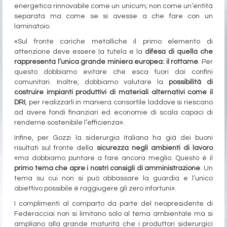
energetica rinnovabile come un unicum; non come un’entità
separata ma come se si avesse a che fare con un
laminatoio.
«Sul fronte cariche metalliche il primo elemento di
attenzione deve essere la tutela e la
difesa di quella che
rappresenta l’unica grande miniera europea: il rottame
. Per
questo dobbiamo evitare che esca fuori dai confini
comunitari. Inoltre, dobbiamo valutare la
possibilità di
costruire impianti produttivi di materiali alternativi come il
DRI
, per realizzarli in maniera consortile laddove si riescano
ad avere fondi finanziari ed economie di scala capaci di
renderne sostenibile l’efficienza».
Infine, per Gozzi la siderurgia italiana ha già dei buoni
risultati sul fronte della
sicurezza negli ambienti di lavoro
«ma dobbiamo puntare a fare ancora meglio. Questo è il
primo tema che apre i nostri consigli di amministrazione
. Un
tema su cui non si può abbassare la guardia e l’unico
obiettivo possibile è raggiugere gli zero infortuni».
I complimenti al comparto da parte del neopresidente di
Federacciai non si limitano solo al tema ambientale ma si
ampliano alla grande maturità che i produttori siderurgici