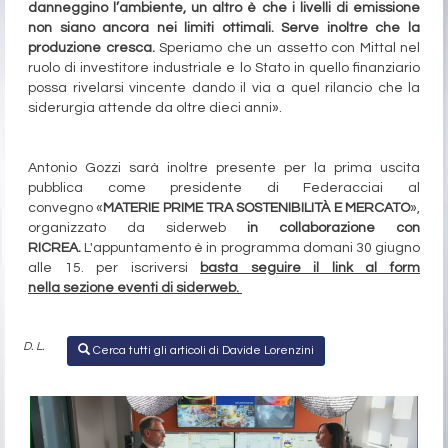
danneggino l’ambiente, un altro è che i livelli di emissione
non siano ancora nei limiti ottimali.
Serve inoltre che la
produzione cresca.
Speriamo che un assetto con Mittal nel
ruolo di investitore industriale e lo Stato in quello finanziario
possa rivelarsi vincente dando il via a quel rilancio che la
siderurgia attende da oltre dieci anni».
Antonio Gozzi sarà inoltre presente per la prima uscita
pubblica come presidente di Federacciai al
convegno «
MATERIE PRIME TRA SOSTENIBILITÀ E MERCATO
»,
organizzato da siderweb
in collaborazione con
RICREA.
L'appuntamento è in programma domani 30 giugno
alle 15. per iscriversi
basta seguire il link al form
nella sezione eventi di siderweb.
D. L.
Cerca tutti gli articoli di Davide Lorenzini