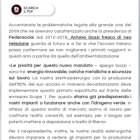
Accantonate le problematiche legate alla grande crisi del
2009 che ne avevano caratterizzato anche la presidenza di
Federacciai
dal 2012-2018,
Antonio Gozzi
fresco di neo
rielezione
guarda al futuro e a far sì che l’acciaio italiano
possa confermare se non migliorare i primati raggiunti in
questi anni a partire da quello dell’ambientalizzazione.
«
Le priorità per questo nuovo mandato
– spiega Gozzi –
sono tre:
energia rinnovabile, cariche metalliche e sicurezza
sul lavoro.
La nostra elettrosiderurgia con la produzione
dell’80% del suo acciaio in maniera decarbonizzata deve
implementare questo primato soprattutto sul fronte delle
emissioni Scope 1. Per questo
stiamo già predisponendo i
nostri impianti a funzionare anche con l’idrogeno verde
. In
attesa di questa svolta di mercato siamo al lavoro per
costituire realtà consortili, ad esempio, per il biogas per
poterlo mettere a disposizione a livello di filiera».
Per il neopresidente, inoltre, le nostre realtà siderurgiche
devono imparare a vedere gli impianti per la produzione