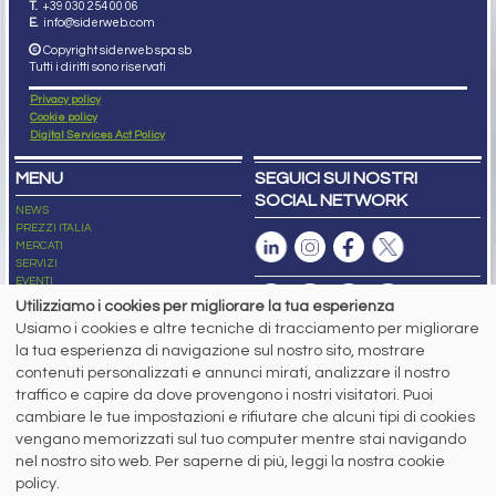
T.
+39 030 254 00 06
E.
info@siderweb.com
Copyright siderweb spa sb
Tutti i diritti sono riservati
Privacy policy
Cookie policy
Digital Services Act Policy
MENU
SEGUICI SUI NOSTRI
SOCIAL NETWORK
NEWS
PREZZI ITALIA
MERCATI
SERVIZI
EVENTI
ABBONAMENTI
Utilizziamo i cookies per migliorare la tua esperienza
MADE IN STEEL
Usiamo i cookies e altre tecniche di tracciamento per migliorare
NEWSLETTER
la tua esperienza di navigazione sul nostro sito, mostrare
Capitale Sociale: 190.000€ interamente versato
contenuti personalizzati e annunci mirati, analizzare il nostro
Registro delle Imprese di Brescia
traffico e capire da dove provengono i nostri visitatori. Puoi
Codice Fiscale e Partita I.V.A.:
IT03562320170
R.E.A. n. 419331
cambiare le tue impostazioni e rifiutare che alcuni tipi di cookies
vengano memorizzati sul tuo computer mentre stai navigando
www.siderweb.com: Autorizzazione del Tribunale di Brescia n. 11/2004 del 17
nel nostro sito web. Per saperne di più, leggi la nostra cookie
marzo 2004, Iscrizione al R.O.C. n. 26116.
Direttrice Responsabile:
policy.
Elisa Bonomelli