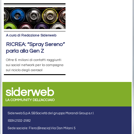
A cura di Redazione Siderweb
RICREA: “Spray Sereno”
parla alla Gen Z
Oltre 6 milioni di contatti raggiunti
sui social network per la campagna
sul riciclo degli aerosol
siderweb
LA COMMUNITY DELL'ACCIAIO
Siderweb S.p.A. SB Società del gruppo Morandi Group s.r.l.
ISSN 2532
-2982
Sede sociale: Flero (Brescia) Via Don Milani 5