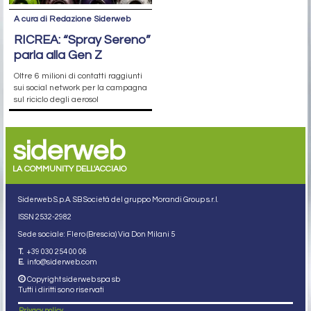
A cura di Redazione Siderweb
RICREA: “Spray Sereno”
parla alla Gen Z
Oltre 6 milioni di contatti raggiunti
sui social network per la campagna
sul riciclo degli aerosol
siderweb
LA COMMUNITY DELL'ACCIAIO
Siderweb S.p.A. SB Società del gruppo Morandi Group s.r.l.
ISSN 2532
-2982
Sede sociale: Flero (Brescia) Via Don Milani 5
T.
+39 030 254 00 06
E.
info@siderweb.com
Copyright siderweb spa sb
Tutti i diritti sono riservati
Privacy policy