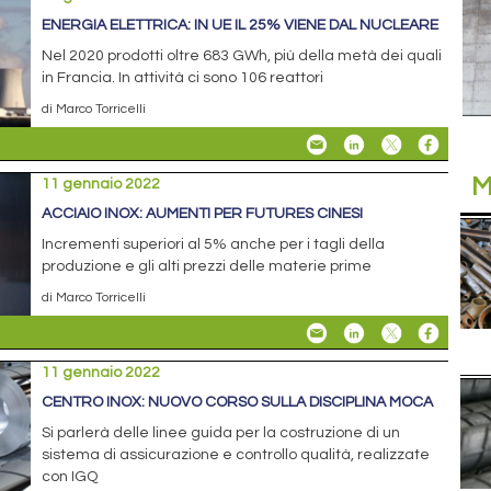
ENERGIA ELETTRICA: IN UE IL 25% VIENE DAL NUCLEARE
Nel 2020 prodotti oltre 683 GWh, più della metà dei quali
in Francia. In attività ci sono 106 reattori
di Marco Torricelli
M
11 gennaio 2022
ACCIAIO INOX: AUMENTI PER FUTURES CINESI
Incrementi superiori al 5% anche per i tagli della
produzione e gli alti prezzi delle materie prime
di Marco Torricelli
11 gennaio 2022
CENTRO INOX: NUOVO CORSO SULLA DISCIPLINA MOCA
Si parlerà delle linee guida per la costruzione di un
sistema di assicurazione e controllo qualità, realizzate
con IGQ