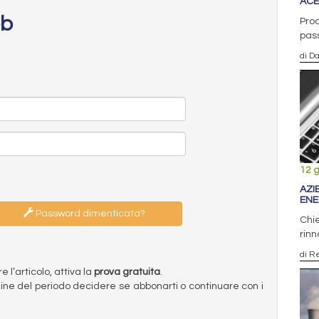
ACE
eb
Prod
pass
di D
12 
AZI
ENE
Password dimenticata?
Chie
rinn
di R
l’articolo, attiva la
prova gratuita
.
ermine del periodo decidere se abbonarti o continuare con i