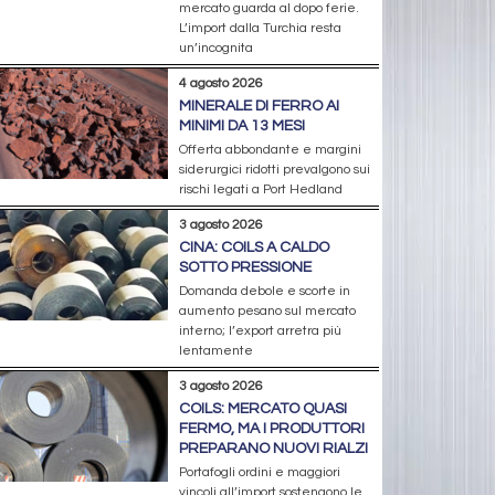
mercato guarda al dopo ferie.
L’import dalla Turchia resta
un’incognita
4 agosto 2026
MINERALE DI FERRO AI
MINIMI DA 13 MESI
Offerta abbondante e margini
siderurgici ridotti prevalgono sui
rischi legati a Port Hedland
3 agosto 2026
CINA: COILS A CALDO
SOTTO PRESSIONE
Domanda debole e scorte in
aumento pesano sul mercato
interno; l’export arretra più
lentamente
3 agosto 2026
COILS: MERCATO QUASI
FERMO, MA I PRODUTTORI
PREPARANO NUOVI RIALZI
Portafogli ordini e maggiori
vincoli all’import sostengono le