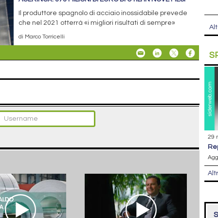
Il produttore spagnolo di acciaio inossidabile prevede
che nel 2021 otterrà «i migliori risultati di sempre»
Alt
di Marco Torricelli
S
29 
r
Agg
Alt
S