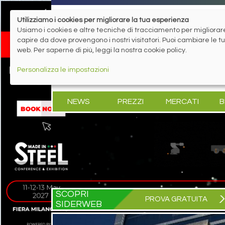
Utilizziamo i cookies per migliorare la tua esperienza
Usiamo i cookies e altre tecniche di tracciamento per migliorare 
capire da dove provengono i nostri visitatori. Puoi cambiare le 
web. Per saperne di più, leggi la nostra cookie policy.
Personalizza le impostazioni
NEWS
PREZZI
MERCATI
B
SCOPRI
PROVA GRATUITA
SIDERWEB