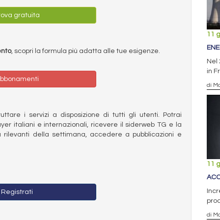
ova gratuita
11 
ENE
ento
, scopri la formula più adatta alle tue esigenze.
Nel 
in F
bbonamenti
di Ma
ttare i servizi a disposizione di tutti gli utenti. Potrai
ayer italiani e internazionali, ricevere il siderweb TG e la
 rilevanti della settimana, accedere a pubblicazioni e
11 
ACC
Incr
Registrati
prod
di Ma