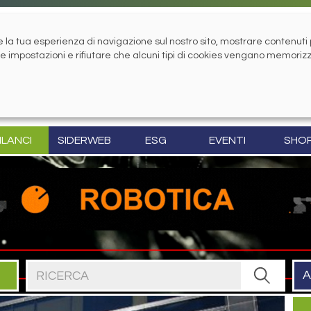
la tua esperienza di navigazione sul nostro sito, mostrare contenuti pe
tue impostazioni e rifiutare che alcuni tipi di cookies vengano memoriz
ILANCI
SIDERWEB
ESG
EVENTI
SHO
Cerca nel sito
A