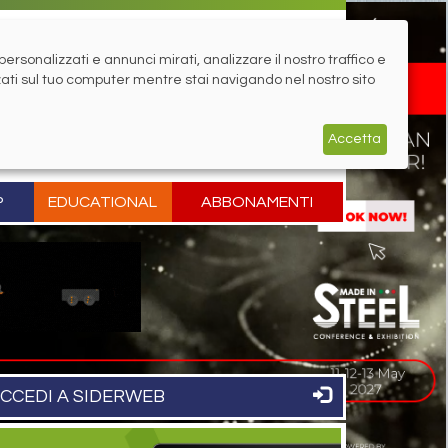
rsonalizzati e annunci mirati, analizzare il nostro traffico e
zati sul tuo computer mentre stai navigando nel nostro sito
Accetta
P
EDUCATIONAL
ABBONAMENTI
CCEDI A SIDERWEB