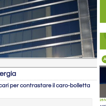
A
nergia
cari per contrastare il caro-bolletta
28 f