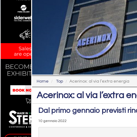
Home
Top
Acerinox: al via l’extra energia
Acerinox: al via l’extra e
Dal primo gennaio previsti rin
10 gennaio 2022