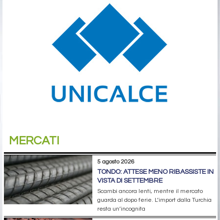
MERCATI
5 agosto 2026
TONDO: ATTESE MENO RIBASSISTE IN
VISTA DI SETTEMBRE
Scambi ancora lenti, mentre il mercato
guarda al dopo ferie. L’import dalla Turchia
resta un’incognita