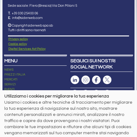
Sede sociale: Flero (Brescia) Via Don Milani 5
T.
+39 030 254 00 06
E.
info@siderweb.com
Copyright siderweb spa sb
Tutti i diritti sono riservati
Privacy policy
Cookie policy
Digital Services Act Policy
MENU
SEGUICI SUI NOSTRI
SOCIAL NETWORK
NEWS
PREZZI ITALIA
MERCATI
SERVIZI
EVENTI
ABBONAMENTI
Utilizziamo i cookies per migliorare la tua esperienza
MADE IN STEEL
Usiamo i cookies e altre tecniche di tracciamento per migliorare
NEWSLETTER
la tua esperienza di navigazione sul nostro sito, mostrare
Capitale Sociale: 190.000€ interamente versato
contenuti personalizzati e annunci mirati, analizzare il nostro
Registro delle Imprese di Brescia
traffico e capire da dove provengono i nostri visitatori. Puoi
Codice Fiscale e Partita I.V.A.:
IT03562320170
R.E.A. n. 419331
cambiare le tue impostazioni e rifiutare che alcuni tipi di cookies
vengano memorizzati sul tuo computer mentre stai navigando
www.siderweb.com: Autorizzazione del Tribunale di Brescia n. 11/2004 del 17