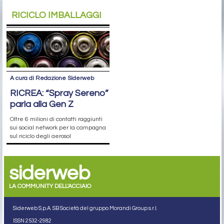
RICICLO IMBALLAGGI
A cura di Redazione Siderweb
RICREA: “Spray Sereno”
parla alla Gen Z
Oltre 6 milioni di contatti raggiunti
sui social network per la campagna
sul riciclo degli aerosol
siderweb
LA COMMUNITY DELL'ACCIAIO
Siderweb S.p.A. SB Società del gruppo Morandi Group s.r.l.
ISSN 2532
-2982