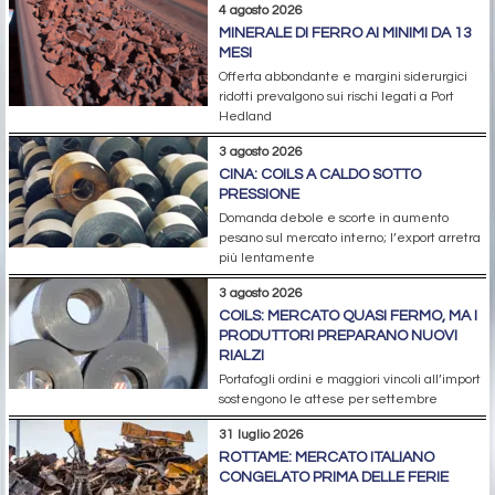
4 agosto 2026
MINERALE DI FERRO AI MINIMI DA 13
MESI
Offerta abbondante e margini siderurgici
ridotti prevalgono sui rischi legati a Port
Hedland
3 agosto 2026
CINA: COILS A CALDO SOTTO
PRESSIONE
Domanda debole e scorte in aumento
pesano sul mercato interno; l’export arretra
più lentamente
3 agosto 2026
COILS: MERCATO QUASI FERMO, MA I
PRODUTTORI PREPARANO NUOVI
RIALZI
Portafogli ordini e maggiori vincoli all’import
sostengono le attese per settembre
31 luglio 2026
ROTTAME: MERCATO ITALIANO
CONGELATO PRIMA DELLE FERIE