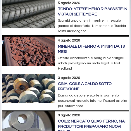
5 agosto 2026
TONDO: ATTESE MENO RIBASSISTE IN
VISTA DI SETTEMBRE
Scambi ancora lenti, mentre il mercato
guarda al dopo ferie. L’import dalla Turchia
resta un’incognita
4 agosto 2026
MINERALE DI FERRO AI MINIMI DA 13
MESI
Offerta abbondante e margini siderurgici
ridotti prevalgono sui rischi legati a Port
Hedland
3 agosto 2026
CINA: COILS A CALDO SOTTO
PRESSIONE
Domanda debole e scorte in aumento
pesano sul mercato interno; l’export arretra
più lentamente
3 agosto 2026
COILS: MERCATO QUASI FERMO, MA I
PRODUTTORI PREPARANO NUOVI