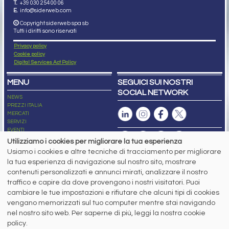
T.
+39 030 254 00 06
E.
info@siderweb.com
Copyright siderweb spa sb
Tutti i diritti sono riservati
Privacy policy
Cookie policy
Digital Services Act Policy
MENU
SEGUICI SUI NOSTRI
SOCIAL NETWORK
NEWS
PREZZI ITALIA
MERCATI
SERVIZI
EVENTI
ABBONAMENTI
Utilizziamo i cookies per migliorare la tua esperienza
MADE IN STEEL
Usiamo i cookies e altre tecniche di tracciamento per migliorare
NEWSLETTER
la tua esperienza di navigazione sul nostro sito, mostrare
Capitale Sociale: 190.000€ interamente versato
contenuti personalizzati e annunci mirati, analizzare il nostro
Registro delle Imprese di Brescia
traffico e capire da dove provengono i nostri visitatori. Puoi
Codice Fiscale e Partita I.V.A.:
IT03562320170
R.E.A. n. 419331
cambiare le tue impostazioni e rifiutare che alcuni tipi di cookies
vengano memorizzati sul tuo computer mentre stai navigando
www.siderweb.com: Autorizzazione del Tribunale di Brescia n. 11/2004 del 17
nel nostro sito web. Per saperne di più, leggi la nostra cookie
marzo 2004, Iscrizione al R.O.C. n. 26116.
Direttrice Responsabile:
policy.
Elisa Bonomelli