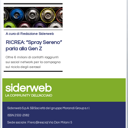
A cura di Redazione Siderweb
RICREA: “Spray Sereno”
parla alla Gen Z
Oltre 6 milioni di contatti raggiunti
sui social network per la campagna
sul riciclo degli aerosol
siderweb
LA COMMUNITY DELL'ACCIAIO
Siderweb S.p.A. SB Società del gruppo Morandi Group s.r.l.
ISSN 2532
-2982
Sede sociale: Flero (Brescia) Via Don Milani 5